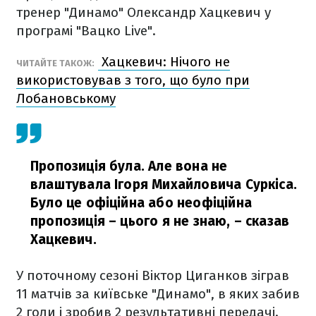
тренер "Динамо" Олександр Хацкевич у
програмі "Вацко Live".
Хацкевич: Нічого не
ЧИТАЙТЕ ТАКОЖ:
використовував з того, що було при
Лобановському
Пропозиція була. Але вона не
влаштувала Ігоря Михайловича Суркіса.
Було це офіційна або неофіційна
пропозиція – цього я не знаю,
– сказав
Хацкевич.
У поточному сезоні Віктор Циганков зіграв
11 матчів за київське "Динамо", в яких забив
2 голи і зробив 2 результативні передачі.