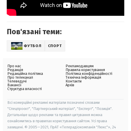
Пов'язані теми:
ФУТБОЛ
СПОРТ
Про нас
Рекламодавцям
Редакція
Правила користування
Редакційна політика
Політика конфіденційності
Про телеканал
Технічна інформація
Телеведучі
Контакти
Вакансії
Архів
Структура власності
Всі комерційні рекламні матеріали позначені словами
"Спецпроєкт", "Партнерський матеріал", "Експерт", "Позиція".
Детальніше щодо реклами та правил цитування можна
ознайомитись в правилах користування сайтом. Усі права
захищені. © 2005—2021, ПрАТ «Телерадіокомпанія "Люкс"», 24