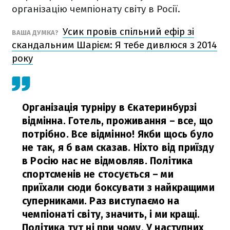
організацію чемпіонату світу в Росії.
Усик провів спільний ефір зі
ВАША ДУМКА?
скандальним Шарієм: Я тебе дивлюся з 2014
року
Організація турніру в Єкатеринбурзі
відмінна. Готель, проживання – все, що
потрібно. Все відмінно! Якби щось було
не так, я б вам сказав. Ніхто від приїзду
в Росію нас не відмовляв. Політика
спортсменів не стосується – ми
приїхали сюди боксувати з найкращими
суперниками.
Раз виступаємо на
чемпіонаті світу, значить, і ми кращі.
Політика тут ні при чому. У наступних