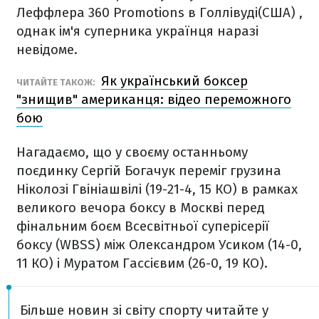
Леффлера 360 Promotions в Голлівуді(США) ,
однак ім'я суперника українця наразі
невідоме.
Як український боксер
ЧИТАЙТЕ ТАКОЖ:
"знищив" американця: відео переможного
бою
Нагадаємо, що у своєму останньому
поєдинку Сергій Богачук переміг грузина
Ніколозі Гвініашвілі (19-21-4, 15 КО) в рамках
великого вечора боксу в Москві перед
фінальним боєм Всесвітньої суперісерії
боксу (WBSS) між Олександром Усиком (14-0,
11 КО) і Муратом Гассієвим (26-0, 19 КО).
Більше новин зі світу спорту читайте у