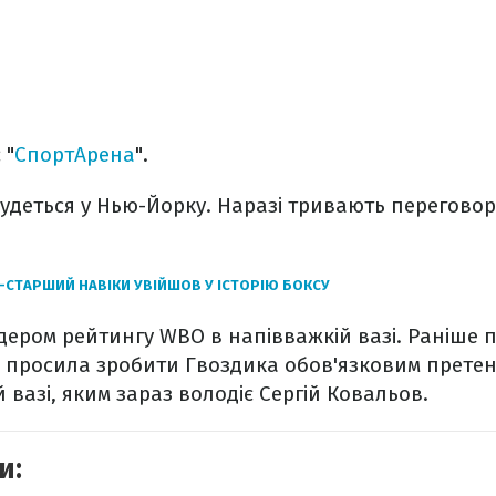
 "
СпортАрена
".
дбудеться у Нью-Йорку. Наразі тривають перегово
-СТАРШИЙ НАВІКИ УВІЙШОВ У ІСТОРІЮ БОКСУ
ідером рейтингу WBO в напівважкій вазі. Раніше 
k просила зробити Гвоздика обов'язковим претен
 вазі, яким зараз володіє Сергій Ковальов.
и: