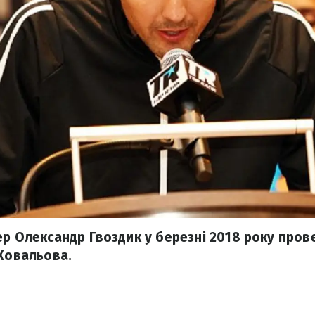
ер Олександр Гвоздик у березні 2018 року пров
 Ковальова.