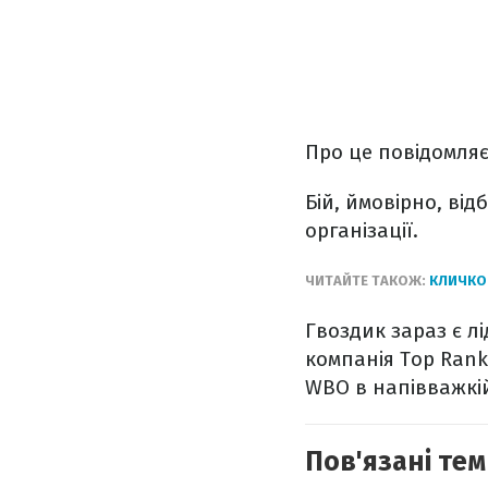
Про це повідомляє
Бій, ймовірно, ві
організації.
ЧИТАЙТЕ ТАКОЖ:
КЛИЧКО
Гвоздик зараз є л
компанія Top Ran
WBO в напівважкій
Пов'язані тем