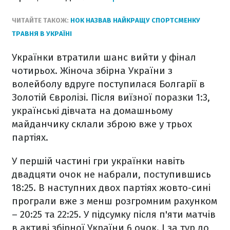
ЧИТАЙТЕ ТАКОЖ:
НОК НАЗВАВ НАЙКРАЩУ СПОРТСМЕНКУ
ТРАВНЯ В УКРАЇНІ
Українки втратили шанс вийти у фінал
чотирьох. Жіноча збірна України з
волейболу вдруге поступилася Болгарії в
Золотій Євролізі. Після виїзної поразки 1:3,
українські дівчата на домашньому
майданчику склали зброю вже у трьох
партіях.
У першій частині гри українки навіть
двадцяти очок не набрали, поступившись
18:25. В наступних двох партіях жовто-сині
програли вже з менш розгромним рахунком
– 20:25 та 22:25. У підсумку після п'яти матчів
в активі збірної України 6 очок. І за тур до