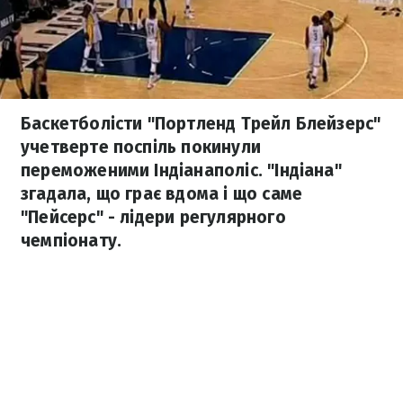
Баскетболісти "Портленд Трейл Блейзерс"
учетверте поспіль покинули
переможеними Індіанаполіс. "Індіана"
згадала, що грає вдома і що саме
"Пейсерс" - лідери регулярного
чемпіонату.