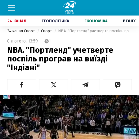
24 КАНАЛ
ГЕОПОЛІТИКА
ЕКОНОМІКА
БІЗНЕС
24 канал Спорт
Спорт
NBA. "Портленд" учетверте поспіль програв на виїзді "Індіані"
8 лютого,
13:59
1
NBA. "Портленд" учетверте
поспіль програв на виїзді
"Індіані"