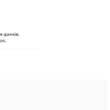
м-данків.
ол.