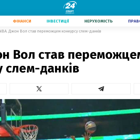
ФІНАНСИ
ІНВЕСТИЦІЇ
НЕРУХОМІСТЬ
ПРАВ
NBA. Джон Вол став переможцем конкурсу слем-данків
он Вол став переможце
у слем-данків