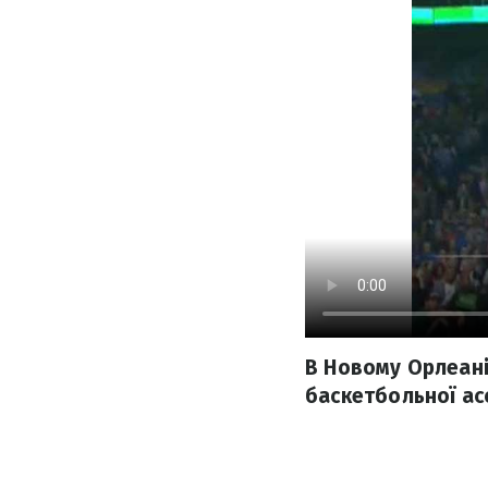
В Новому Орлеані 
баскетбольної асо