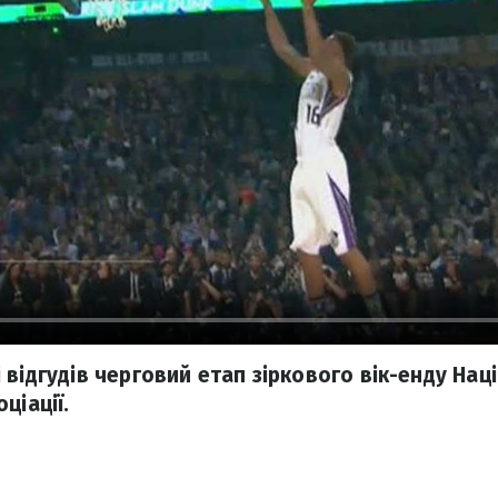
відгудів черговий етап зіркового вік-енду Нац
ціації.