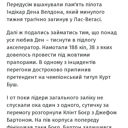
Передусім вшанували пам'ять пілота
Індікар Дена Велдона, який минулого
тижня трагічно загинув у Лас-Вегасі.
Далі ж подались займатись тим, що понад
усе любив Ден – тиснути в підлогу
акселератор. Намотали 188 кіл, 38 з яких
довелось провести під жовтими
прапорами. В одному з інцидентів
перегони достроково припинив
претендент на чемпіонський титул Курт
Буш.
І от поки лідери загального заліку не
спускали ока один з одного, сутичку за
перемогу розгорнули Клінт Боєр з Джефом
Бартоном. На пів корпуса попереду
фінішував таки Боєр. Бартон залишився