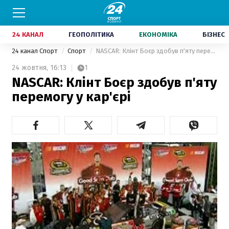
24 КАНАЛ
ГЕОПОЛІТИКА
ЕКОНОМІКА
БІЗНЕС
24 канал Спорт
Спорт
NASCAR: Клінт Боєр здобув п'яту перемогу у кар'єрі
24 жовтня,
16:13
1
NASCAR: Клінт Боєр здобув п'яту
перемогу у кар'єрі