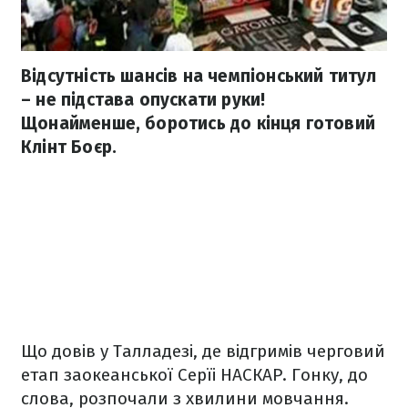
Відсутність шансів на чемпіонський титул
– не підстава опускати руки!
Щонайменше, боротись до кінця готовий
Клінт Боєр.
Що довів у Талладезі, де відгримів черговий
етап заокеанської Серїі НАСКАР. Гонку, до
слова, розпочали з хвилини мовчання.