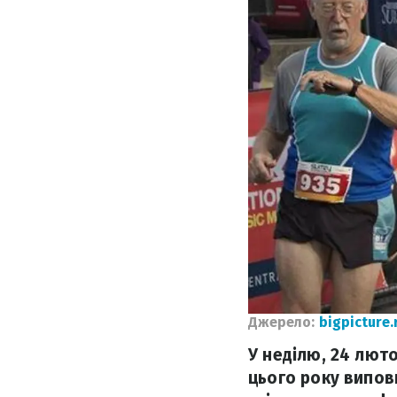
Джерело:
bigpicture.
У неділю, 24 лют
цього року виповн