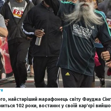
ru
ого, найстаріший марафонець світу Фауджа Сінгх
иться 102 роки, востаннє у своїй кар'єрі вийш