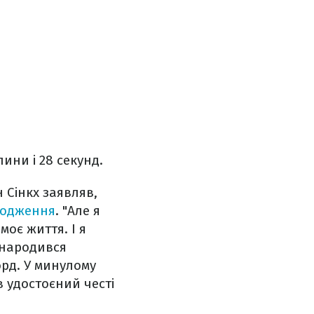
лини і 28 секунд.
 Сінкх заявляв,
ародження
.
"Але я
оє життя. І я
 народився
орд. У минулому
в удостоєний честі