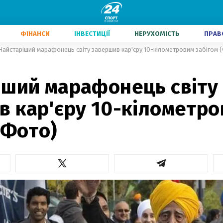
ФІНАНСИ
ІНВЕСТИЦІЇ
НЕРУХОМІСТЬ
ПРАВ
Найстаріший марафонець світу завершив кар'єру 10-кілометровим забігом 
іший марафонець світу
в кар'єру 10-кілометр
(Фото)