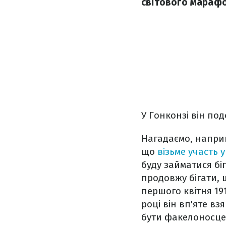
світового марафо
У Гонконзі він под
Нагадаємо, наприк
що
візьме участь 
буду займатися бі
продовжу бігати,
першого квітня 19
році він вп'яте вз
бути факелоносцем