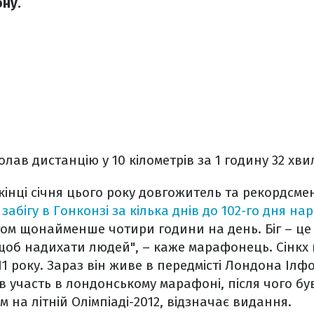
ну.
олав дистанцію у 10 кілометрів за 1 годину 32 хви
інці січня цього року довгожитель та рекордсмен
у забігу в Гонконзі за кілька днів до 102-го дня н
гом щонайменше чотири години на день. Біг – це м
 щоб надихати людей", – каже марафонець.
Сінкх
11 року. Зараз він живе в передмісті Лондона Ілф
яв участь в лондонському марафоні, після чого бу
 на літній Олімпіаді-2012, відзначає видання.