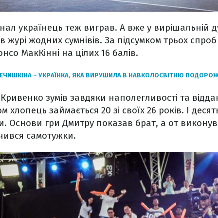
інал українець теж виграв. А вже у вирішальній д
 журі жодних сумнівів. За підсумком трьох спроб
со МакКінні на цілих 16 балів.
РЕЧИШКІНА – УКРАЇНКА, ЯКА ВИРУШИЛА В НАВКОЛОСВІТНЮ ПОДОРО
ривенко зумів завдяки наполегливості та відда
м хлопець займається 20 зі своїх 26 років. І десят
. Основи гри Дмитру показав брат, а от викону
чився самотужки.