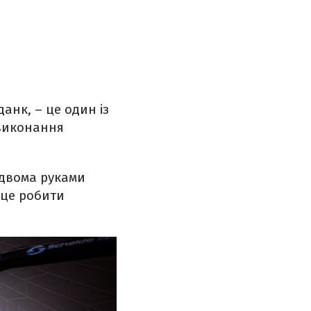
анк, – це один із
 виконання
 двома руками
 це робити