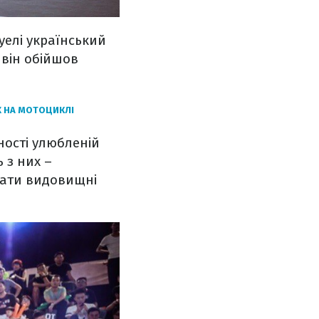
уелі український
 він обійшов
Ж НА МОТОЦИКЛІ
ності улюбленій
ь з них –
вати видовищні