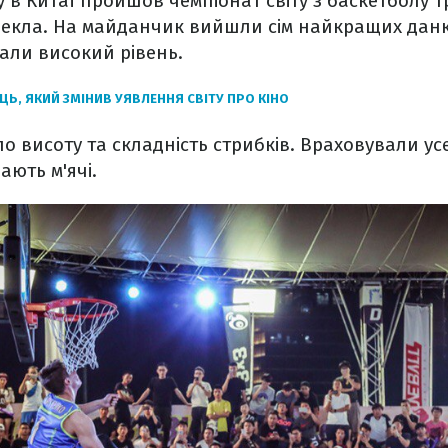
у в Китаї пройшов чемпіонат світу з баскетболу т
екла. На майданчик вийшли сім найкращих данкер
али високий рівень.
ЦЬ, ЯКИЙ ЗМІНИВ УЯВЛЕННЯ СВІТУ ПРО КІНО
о висоту та складність стрибків. Враховували усе
ають м'ячі.