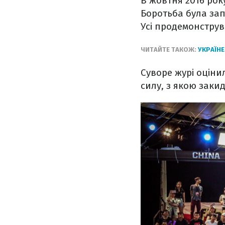
В жовтня 2016 рок
Боротьба була зап
Усі продемонструв
ЧИТАЙТЕ ТАКОЖ:
УКРАЇНЕ
Суворе журі оцінил
силу, з якою закид