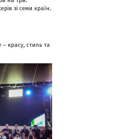
ри на три.
ів зі семи країн.
 – красу, стиль та