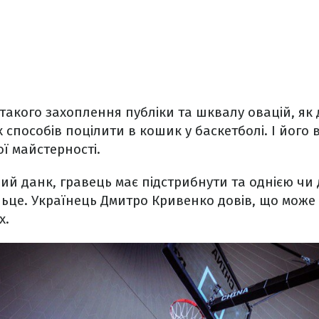
такого захоплення публіки та шквалу овацій, як д
пособів поцілити в кошик у баскетболі. І його
ї майстерності.
й данк, гравець має підстрибнути та однією чи
ільце. Українець Дмитро Кривенко довів, що може
х.