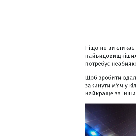
Ніщо не викликає 
найвидовищніших с
потребує неабияко
Щоб зробити вдали
закинути м'яч у к
найкраще за інши