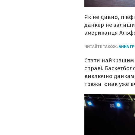
Як не дивно, півф
данкер не залишив
американця Альфон
ЧИТАЙТЕ ТАКОЖ:
АННА Г
Стати найкращим К
справі. Баскетболо
виключно данками
трюки юнак уже в