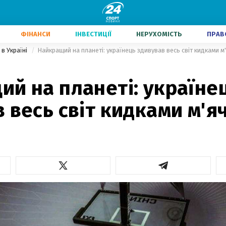
ФІНАНСИ
ІНВЕСТИЦІЇ
НЕРУХОМІСТЬ
ПРАВ
в Україні
Найкращий на планеті: українець здивував весь світ кидками м
й на планеті: україне
 весь світ кидками м'яч