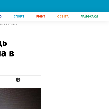
О
СПОРТ
FIGHT
ОСВІТА
ЛАЙФХАКИ
'яча в кошик
ць
а в