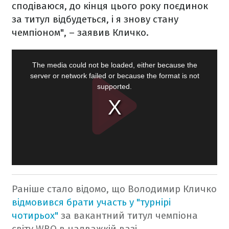
сподіваюся, до кінця цього року поєдинок
за титул відбудеться, і я знову стану
чемпіоном", – заявив Кличко.
Раніше стало відомо, що Володимир Кличко
відмовився брати участь у "турнірі
чотирьох"
за вакантний титул чемпіона
світу WBO в надважкій вазі.