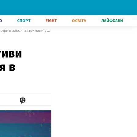
О
СПОРТ
FIGHT
ОСВІТА
ЛАЙФХАКИ
Настоящее время. Справжні мотиви заколотників у Туреччині, злодія в законі затримали у Москві
тиви
я в