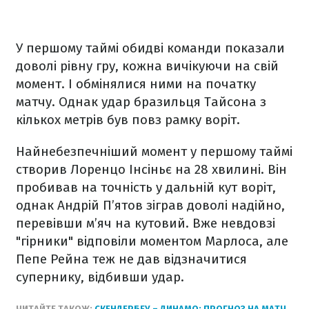
У першому таймі обидві команди показали
доволі рівну гру, кожна вичікуючи на свій
момент. І обмінялися ними на початку
матчу. Однак удар бразильця Тайсона з
кількох метрів був повз рамку воріт.
Найнебезпечніший момент у першому таймі
створив Лоренцо Інсіньє на 28 хвилині. Він
пробивав на точність у дальній кут воріт,
однак Андрій П’ятов зіграв доволі надійно,
перевівши м’яч на кутовий. Вже невдовзі
"гірники" відповіли моментом Марлоса, але
Пепе Рейна теж не дав відзначитися
супернику, відбивши удар.
ЧИТАЙТЕ ТАКОЖ:
СКЕНДЕРБЕУ – ДИНАМО: ПРОГНОЗ НА МАТЧ