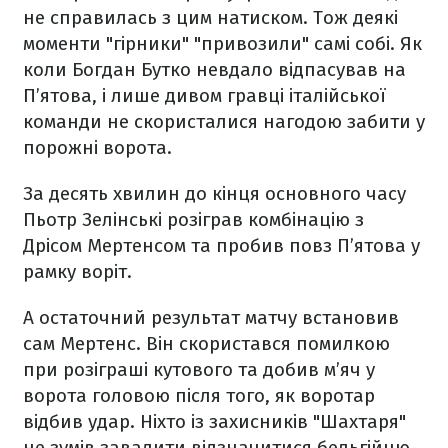
не справилась з цим натиском. Тож деякі
моменти "гірники" "привозили" самі собі. Як
коли Богдан Бутко невдало відпасував на
П’ятова, і лише дивом гравці італійської
команди не скористалися нагодою забити у
порожні ворота.
За десять хвилин до кінця основного часу
Пьотр Зелінські розіграв комбінацію з
Дрісом Мертенсом та пробив повз П’ятова у
рамку воріт.
А остаточний результат матчу встановив
сам Мертенс. Він скористався помилкою
при розіграші кутового та добив м’яч у
ворота головою після того, як воротар
відбив удар. Ніхто із захисників "Шахтаря"
не зумів завадити відзначитися бельгійцю.