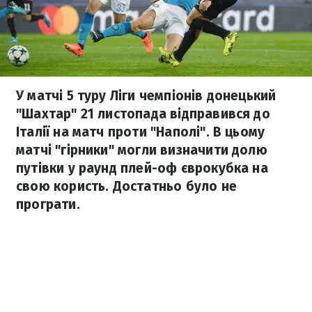
У матчі 5 туру Ліги чемпіонів донецький
"Шахтар" 21 листопада відправився до
Італії на матч проти "Наполі". В цьому
матчі "гірники" могли визначити долю
путівки у раунд плей-оф єврокубка на
свою користь. Достатньо було не
програти.