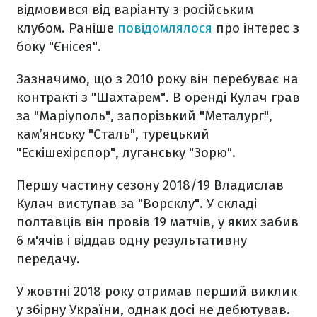
відмовився від варіанту з російським
клубом. Раніше
повідомлялося
про інтерес з
боку "Єнісея".
Зазначимо, що з 2010 року він перебуває на
контракті з "Шахтарем". В оренді Кулач грав
за "Маріуполь", запорізький "Металург",
кам’янську "Сталь", турецький
"Ескішехірспор", луганську "Зорю".
Першу частину сезону 2018/19 Владислав
Кулач виступав за "Ворсклу". У складі
полтавців він провів 19 матчів, у яких забив
6 м'ячів і віддав одну результативну
передачу.
У жовтні 2018 року отримав перший виклик
у збірну України, однак досі не дебютував.