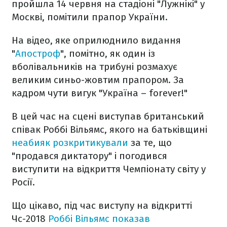
пройшла 14 червня на стадіоні "Лужнікі" у
Москві, помітили прапор України.
На відео, яке оприлюднило видання
"
Апостроф
", помітно, як один із
вболівальників на трибуні розмахує
великим синьо-жовтим прапором. За
кадром чути вигук "Україна – forever!"
В цей час на сцені виступав британський
співак Роббі Вільямс, якого на батьківщині
неабияк розкритикували
за те, що
"продався диктатору" і погодився
виступити на відкриття Чемпіонату світу у
Росії.
Що цікаво, під час виступу на відкритті
Чс-2018
Роббі Вільямс показав