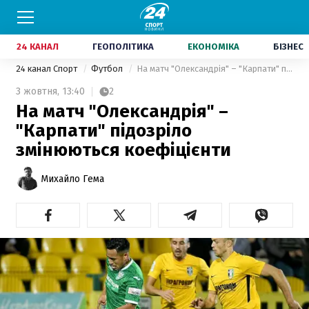
24 КАНАЛ
ГЕОПОЛІТИКА
ЕКОНОМІКА
БІЗНЕС
24 канал Спорт
Футбол
На матч "Олександрія" – "Карпати" підозріло змінюються коефіцієнти
3 жовтня,
13:40
2
На матч "Олександрія" –
"Карпати" підозріло
змінюються коефіцієнти
Михайло Гема