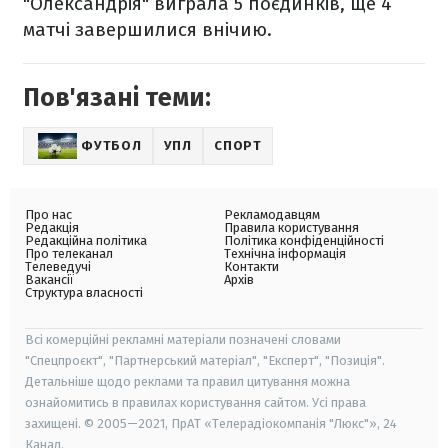
"Олександрія" виграла 5 поєдинків, ще 4
матчі завершилися внічию.
Пов'язані теми:
ФУТБОЛ
УПЛ
СПОРТ
Про нас
Рекламодавцям
Редакція
Правила користування
Редакційна політика
Політика конфіденційності
Про телеканал
Технічна інформація
Телеведучі
Контакти
Вакансії
Архів
Структура власності
Всі комерційні рекламні матеріали позначені словами
"Спецпроєкт", "Партнерський матеріал", "Експерт", "Позиція".
Детальніше щодо реклами та правил цитування можна
ознайомитись в правилах користування сайтом. Усі права
захищені. © 2005—2021, ПрАТ «Телерадіокомпанія "Люкс"», 24
Канал.