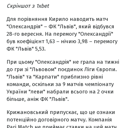
Скріншот з 1xbet
Для порівняння Кирило наводить матч
"Олександрія" – ФК "Львів", який відбувся
28-го вересня. На перемогу "Олександрії"
був коефіцієнт 1,63 – нічию 3,98 – перемогу
ФК "Львів" 5,53.
При цьому "Олександрія" не грала на тижні
до гри зі "Львовом" поєдинок Ліги Європи.
"Львів" та "Карпати" приблизно рівні
команди, оскільки за 9 матчів чемпіонату
України "леви" набрали всього на 2 очки
більше, аніж ФК "Львів".
Крижановський припускає, що це ознаки
потенційно договірного матчу. Компанія
Pari Match не приймає ставки на цей матч.