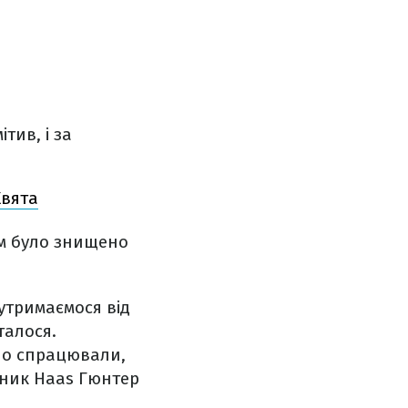
тив, і за
Квята
ем було знищено
утримаємося від
талося.
ено спрацювали,
вник Haas Гюнтер