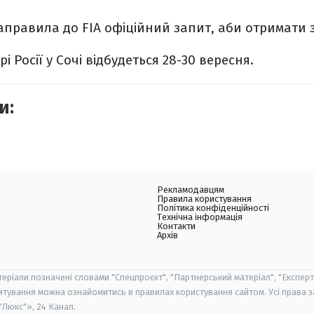
правила до FIA офіційний запит, аби отримати з
і Росії у Сочі відбудеться 28-30 вересня.
и:
Рекламодавцям
Правила користування
Політика конфіденційності
Технічна інформація
Контакти
Архів
теріали позначені словами "Спецпроєкт", "Партнерський матеріал", "Експерт
итування можна ознайомитись в правилах користування сайтом. Усі права 
Люкс"», 24 Канал.