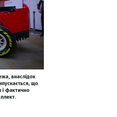
ежа, внаслідок
ипускається, що
 і фактично
мплект.