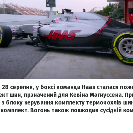
, 28 серепня, у боксі команди Haas сталася пож
лект шин, прзначений для Кевіна Магнуссена. Пр
з блоку керування комплекту термочохлів шин
 комплект. Вогонь також пошкодив сусідній ко