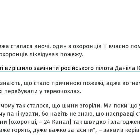
а сталася вночі. один з охоронців її вчасно помі
охоронців ліквідував пожежу.
ri вирішило замінити російського пілота Данііла 
е знають, що стало причиною пожежі, адже вогн
і перебували у термочохлах.
 чому так сталося, що шини згоріли. Ми поки що 
чу панікувати, бо навіть не знаю, що насправді с
и [охоронці, – 24 Канал] так швидко і злагодж
же горять, дуже важко загасити", – заявив кері