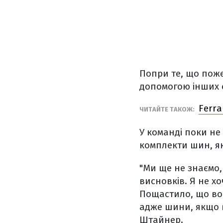
Попри те, що пожеж
допомогою інших 
Ferra
ЧИТАЙТЕ ТАКОЖ:
У команді поки н
комплекти шин, як
"Ми ще не знаємо,
висновків. Я не хо
Пощастило, що вон
адже шини, якщо в
Штайнер.