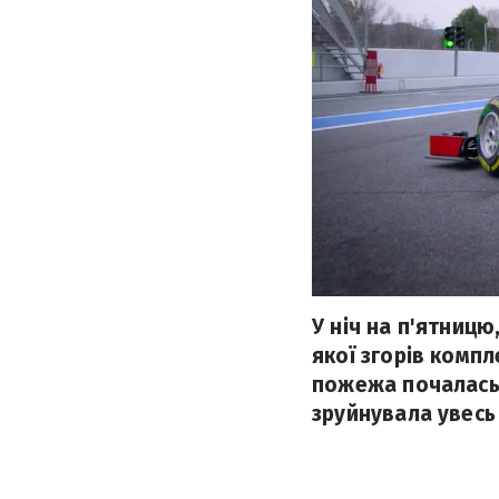
У ніч на п'ятницю
якої згорів комп
пожежа почалась 
зруйнувала увесь