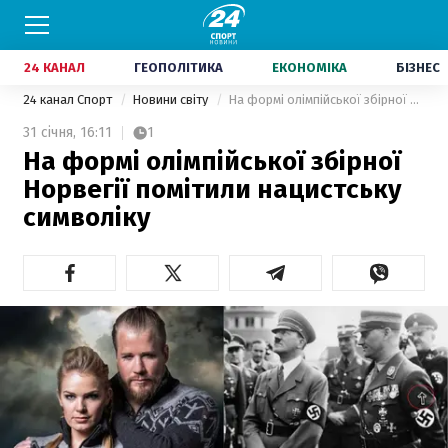
24 КАНАЛ
ГЕОПОЛІТИКА
ЕКОНОМІКА
БІЗНЕС
24 канал Спорт
Новини світу
На формі олімпійської збірної Норвегії помітили нацистську символіку
31 січня,
16:11
1
На формі олімпійської збірної
Норвегії помітили нацистську
символіку