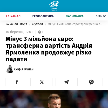
24 КАНАЛ
ГЕОПОЛІТИКА
ЕКОНОМІКА
БІЗНЕС
24 канал Спорт
Футбол
Мінус 3 мільйона євро: трансферна вартість Андрія Ярмоленка продовжує різко падати
10 березня,
12:01
1
Мінус 3 мільйона євро:
трансферна вартість Андрія
Ярмоленка продовжує різко
падати
Софія Кулай