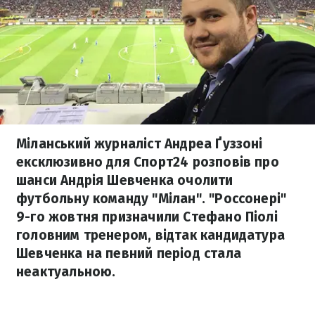
Міланський журналіст Андреа Ґуззоні
ексклюзивно для Спорт24 розповів про
шанси Андрія Шевченка очолити
футбольну команду "Мілан". "Россонері"
9-го жовтня призначили Стефано Піолі
головним тренером, відтак кандидатура
Шевченка на певний період стала
неактуальною.