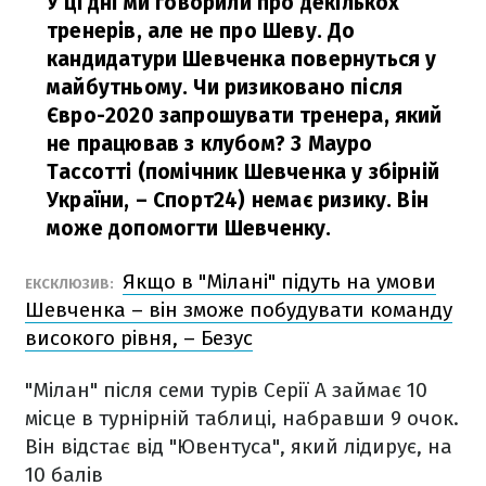
У ці дні ми говорили про декількох
тренерів, але не про Шеву. До
кандидатури Шевченка повернуться у
майбутньому. Чи ризиковано після
Євро-2020 запрошувати тренера, який
не працював з клубом? З Мауро
Тассотті (помічник Шевченка у збірній
України, – Спорт24) немає ризику. Він
може допомогти Шевченку.
Якщо в "Мілані" підуть на умови
ЕКСКЛЮЗИВ:
Шевченка – він зможе побудувати команду
високого рівня, – Безус
"Мілан" після семи турів Серії А займає 10
місце в турнірній таблиці, набравши 9 очок.
Він відстає від "Ювентуса", який лідирує, на
10 балів