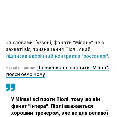
За словами Ґуззоні, фанати "Мілану" не в
захваті від призначення Піолі, який
підписав дворічний контракт з "россонері"
.
Шевченко не очолить "Мілан":
ЧИТАЙТЕ ТАКОЖ:
пояснюємо чому
У Мілані всі проти Піолі, тому що він
фанат "Інтера". Піолі вважається
хорошим тренером, але не для великої