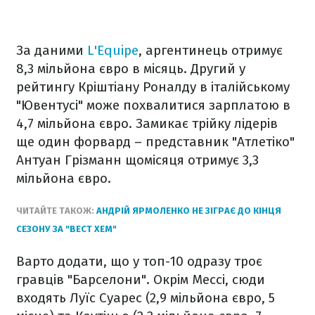
За даними
L'Equipe
, аргентинець отримує
8,3 мільйона євро в місяць. Другий у
рейтингу Кріштіану Роналду в італійському
"Ювентусі" може похвалитися зарплатою в
4,7 мільйона євро. Замикає трійку лідерів
ще один форвард – представник "Атлетіко"
Антуан Грізманн щомісяця отримує 3,3
мільйона євро.
ЧИТАЙТЕ ТАКОЖ:
АНДРІЙ ЯРМОЛЕНКО НЕ ЗІГРАЄ ДО КІНЦЯ
СЕЗОНУ ЗА "ВЕСТ ХЕМ"
Варто додати, що у топ-10 одразу троє
гравців "Барселони". Окрім Мессі, сюди
входять Луїс Суарес (2,9 мільйона євро, 5