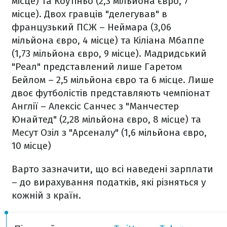
місце) та Коутіньо (2,3 мільйона євро, 7
місце). Двох гравців "делегував" в
французький ПСЖ – Неймара (3,06
мільйона євро, 4 місце) та Кіліана Мбаппе
(1,73 мільйона євро, 9 місце). Мадридський
"Реал" представлений лише Гаретом
Бейлом – 2,5 мільйона євро та 6 місце. Лише
двоє футболістів представляють чемпіонат
Англії – Алексіс Санчес з "Манчестер
Юнайтед" (2,28 мільйона євро, 8 місце) та
Месут Озіл з "Арсеналу" (1,6 мільйона євро,
10 місце)
Варто зазначити, що всі наведені зарплати
– до вирахування податків, які різняться у
кожній з країн.