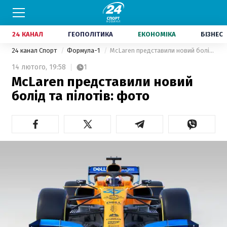
24 КАНАЛ
ГЕОПОЛІТИКА
ЕКОНОМІКА
БІЗНЕС
24 канал Спорт
Формула-1
McLaren представили новий болід та пілотів: фото
14 лютого,
19:58
1
McLaren представили новий
болід та пілотів: фото