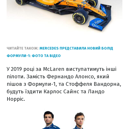
ЧИТАЙТЕ ТАКОЖ:
MERCEDES ПРЕДСТАВИЛА НОВИЙ БОЛІД
ФОРМУЛИ-1: ФОТО ТА ВІДЕО
У 2019 році за McLaren виступатимуть інші
пілоти. Замість Фернандо Алонсо, який
пішов з Формули-1, та Стоффеля Вандорна,
будуть їздити Карлос Сайнс та Ландо
Норріс.