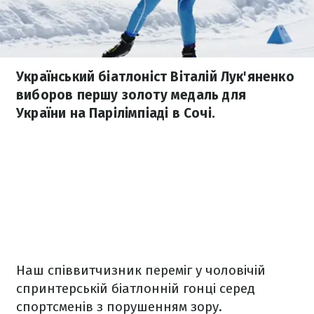
Український біатлоніст Віталій Лук'яненко
виборов першу золоту медаль для
України на Парілімпіаді в Сочі.
Наш співвитчизник переміг у чоловічій
спринтерській біатлонній гонці серед
спортсменів з порушенням зору.