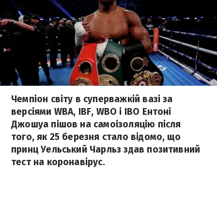
Чемпіон світу в суперважкій вазі за
версіями WBA, IBF, WBO і IBO Ентоні
Джошуа пішов на самоізоляцію після
того, як 25 березня стало відомо, що
принц Уельський Чарльз здав позитивний
тест на коронавірус.