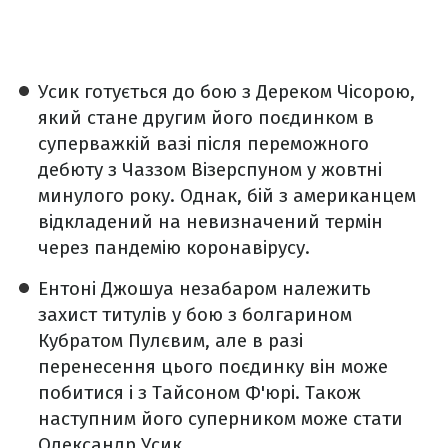
Усик готується до бою з Дереком Чісорою,
який стане другим його поєдинком в
суперважкій вазі після переможного
дебюту з Чаззом Візерспуном у жовтні
минулого року. Однак, бій з американцем
відкладений на невизначений термін
через пандемію коронавірусу.
Ентоні Джошуа незабаром належить
захист титулів у бою з болгарином
Кубратом Пулєвим, але в разі
перенесення цього поєдинку він може
побитися і з Тайсоном Ф'юрі. Також
наступним його суперником може стати
Олександр Усик.