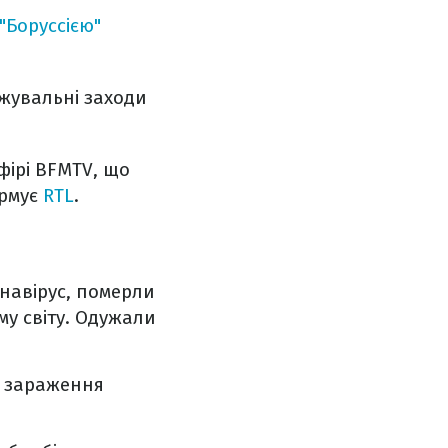
"Боруссією"
джувальні заходи
фірі BFMTV, що
ормує
RTL
.
онавірус, померли
ому світу. Одужали
у зараження