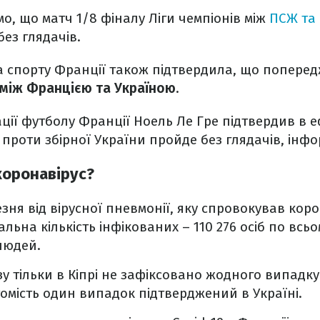
мо, що матч 1/8 фіналу Ліги чемпіонів між
ПСЖ та 
ез глядачів.
а спорту Франції також підтвердила, що попере
 між Францією та Україною
.
ії футболу Франції Ноель Ле Гре підтвердив в е
проти збірної України пройде без глядачів, інф
коронавірус?
зня від вірусної пневмонії, яку спровокував кор
альна кількість інфікованих – 110 276 осіб по всь
людей.
зу тільки в Кіпрі не зафіксовано жодного випадк
томість один випадок підтверджений в Україні.