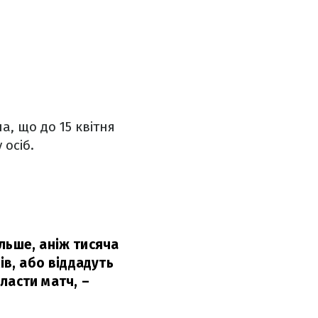
а, що до 15 квітня
 осіб.
льше, аніж тисяча
ів, або віддадуть
ласти матч,
–