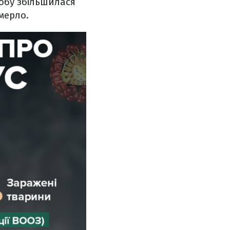
добу збільшилася
омерло.