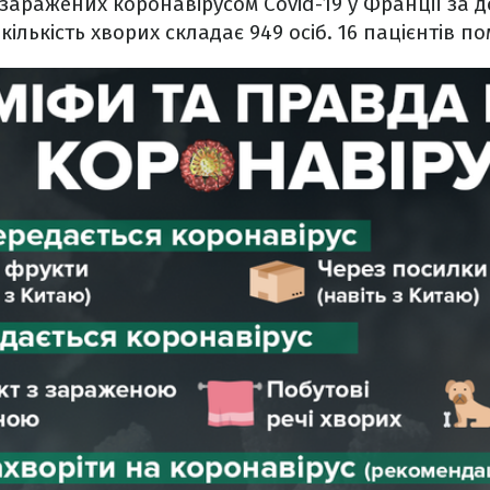
 заражених коронавірусом Covid-19 у Франції за 
кількість хворих складає 949 осіб. 16 пацієнтів п