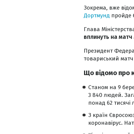
Зокрема, вже відо
Дортмунд
пройде б
Глава Міністерств
вплинуть на матч
Президент Федерац
товариський матч 
Що відомо про 
Станом на 9 бере
3 840 людей. Заг
понад 62 тисячі 
З країн Євросою
коронавірус. На