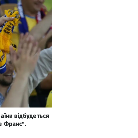
аїни відбудеться
е Франс".