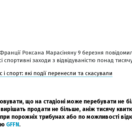
 Франції Роксана Марасіняну 9 березня повідомил
і спортивні заходи з відвідуваністю понад тисячу
 і спорт: які події перенесли та скасували
овувати, що на стадіоні може перебувати не бі
 вирішать продати не більше, аніж тисячу квитк
 при порожніх трибунах або по можливості відк
цю
GFFN
.