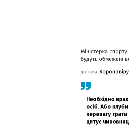
Міністерка спорту
будуть обмежені вс
Коронавірус
ДО ТЕМИ
Необхідно врах
осіб. Або клуби
перевагу грати
цитує чиновни