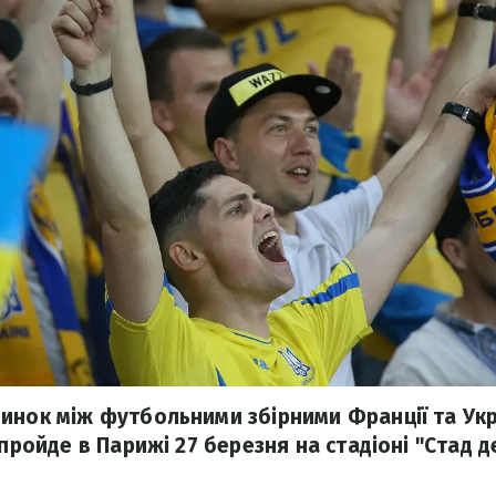
инок між футбольними збірними Франції та Укр
 пройде в Парижі 27 березня на стадіоні "Стад д