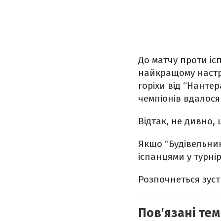
До матчу проти ісп
найкращому настро
горіхи від “Нантер
чемпіонів вдалося 
Відтак, не дивно,
Якщо “Будівельник
іспанцями у турнір
Розпочнеться зустр
Пов'язані тем