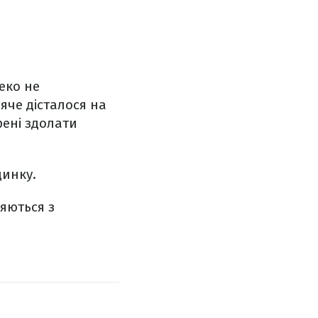
еко не
яче дісталося на
рені здолати
динку.
яються з