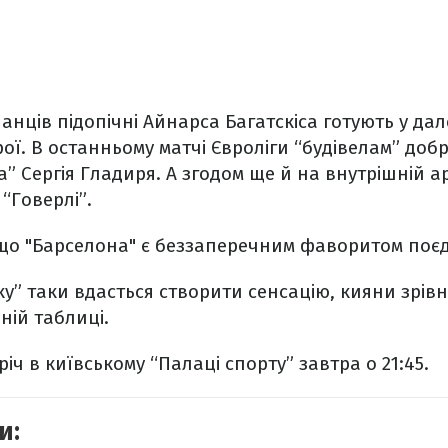
анців підопічні Айнарса Багатскіса готують у дал
ї. В останньому матчі Євроліги “будівелам” добр
а” Сергія Гладиря. А згодом ще й на внутрішній а
“Говерлі”.
 що "Барселона" є беззаперечним фаворитом поє
у” таки вдасться створити сенсацію, кияни зрівн
ній таблиці.
іч в київському “Палаці спорту” завтра о 21:45.
и: