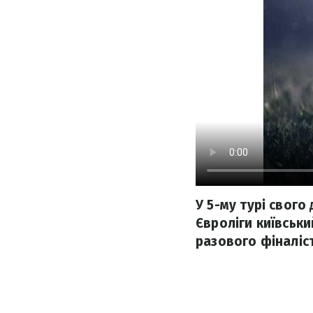
У 5-му турі свого
Євроліги київськ
разового фіналіс