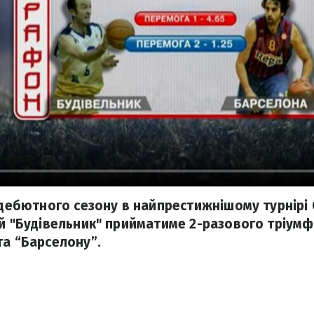
 дебютного сезону в найпрестижнішому турнірі 
ий "Будівельник" прийматиме 2-разового тріумф
та “Барселону”.