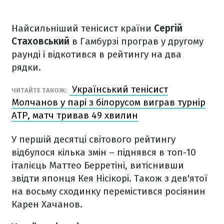
Найсильніший тенісист країни
Сергій
Стаховський
в Гамбурзі програв у другому
раунді і відкотився в рейтингу на два
рядки.
Український тенісист
ЧИТАЙТЕ ТАКОЖ:
Молчанов у парі з білорусом виграв турнір
ATP, матч тривав 49 хвилин
У першій десятці світового рейтингу
відбулося кілька змін – піднявся в топ-10
італієць Маттео Берретіні, витіснивши
звідти японця Кея Нісікорі. Також з дев'ятої
на восьму сходинку перемістився росіянин
Карен Хачанов.