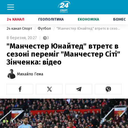
24 КАНАЛ
ГЕОПОЛІТИКА
ЕКОНОМІКА
БІЗНЕС
24 канал Спорт
Футбол
"Манчестер Юнайтед" втретє в сезоні переміг "Манчестер Сіті" Зінченка: відео
8 березня,
20:27
3
"Манчестер Юнайтед" втретє в
сезоні переміг "Манчестер Сіті"
Зінченка: відео
Михайло Гема