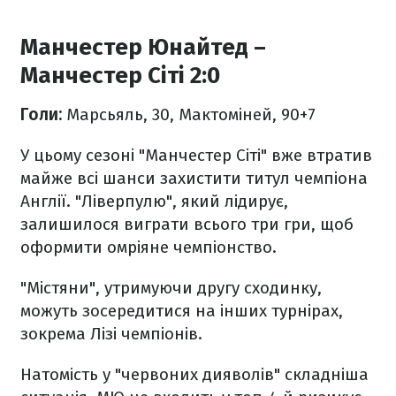
Манчестер Юнайтед –
Манчестер Сіті 2:0
Голи:
Марсьяль, 30, Мактоміней, 90+7
У цьому сезоні "Манчестер Сіті" вже втратив
майже всі шанси захистити титул чемпіона
Англії. "Ліверпулю", який лідирує,
залишилося виграти всього три гри, щоб
оформити омріяне чемпіонство.
"Містяни", утримуючи другу сходинку,
можуть зосередитися на інших турнірах,
зокрема Лізі чемпіонів.
Натомість у "червоних дияволів" складніша