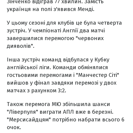
Зінченко відіграв 77 хвилин. Замість
українця на полі з'явився Менді.
У цьому сезоні для клубів це була четверта
зустріч. У чемпіонаті Англії два матчі
завершилися перемогою "червоних
дияволів".
Інша зустріч команд відбулася у Кубку
англійської ліги. Команди обмінялися
гостьовими перемогами і "Манчестер Сіті"
вийшов у фінал завдяки перемозі у двох
матчах з рахунком 3:2.
Також перемога МЮ збільшила шанси
"Ліверпуля" виграти АПЛ вже в березні.
"Мерсисайдцям" потрібно набрати всього 6
очок.