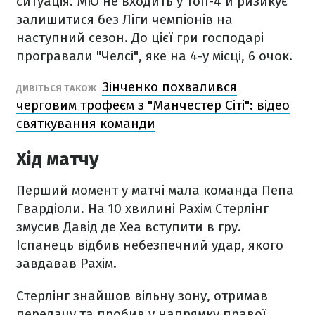
ситуація. МЮ не входить у топ-4 й ризикує
залишитися без Ліги чемпіонів на
наступний сезон. До цієї гри господарі
програвали "Челсі", яке на 4-у місці, 6 очок.
Зінченко похвалився
ДИВІТЬСЯ ТАКОЖ
черговим трофеєм з "Манчестер Сіті": відео
святкування команди
Хід матчу
Перший момент у матчі мала команда Пепа
Гвардіоли. На 10 хвилині Рахім Стерлінг
змусив Давід де Хеа вступити в гру.
Іспанець відбив небезпечний удар, якого
завдавав Рахім.
Стерлінг знайшов вільну зону, отримав
передачу та пробив у напрямку правої