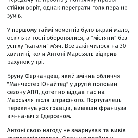
стійки воріт, однак переграти голкіпера не
зумів.
У першому таймі моментів було вкрай мало,
оскільки гості оборонялися, а "містяни" без
успіху "катали" м'яч. Все закінчилося на 30
хвилині, коли Антоні Марсьяль відкрив
рахунок у грі.
Бруну Фернандеш, який змінив обличчя
"Манчестер Юнайтед" у другій половині
сезону АПЛ, дотепно віддав пас на
Марсьяля після штрафного. Португалець
перекинув усіх гравців, вивівши француза
віч-на-віч з Едерсеном.
Антоні свою нагоду не змарнував та вивів