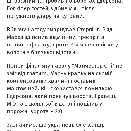
штрафний та пробив по воротах Едерсона.
Голкіпер гостей відбив м'яч після
потужного удару на кутовий.
Вбивчу нагоду змарнував Стерлінг. Ріяд
Марез здійснив відмінний простріл з
правого флангу, проте Рахім не поцілив у
ворота з близької відстані.
Попри фінальну навалу "Манчестер Сіті" не
зміг відігратися. Масну крапку на сьомій
компенсованій хвилині поставив
Мактоміней. Він скористався помилкою
Едерсона, який покинув ворота. Гравець
МЮ та з дальньої відстані поцілив у
порожні ворота – 2:0.
Зазначимо, що українець Олександр