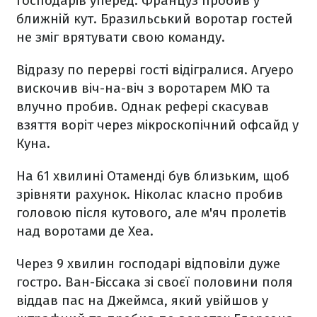
господарів уперед. Француз пробив у
ближній кут. Бразильський воротар гостей
не зміг врятувати свою команду.
Відразу по перерві гості відігралися. Агуеро
вискочив віч-на-віч з воротарем МЮ та
влучно пробив. Однак рефері скасував
взяття воріт через мікроскопічний офсайд у
Куна.
На 61 хвилині Отаменді був близьким, щоб
зрівняти рахунок. Ніколас класно пробив
головою після кутового, але м'яч пролетів
над воротами де Хеа.
Через 9 хвилин господарі відповіли дуже
гостро. Ван-Біссака зі своєї половини поля
віддав пас на Джеймса, який увійшов у