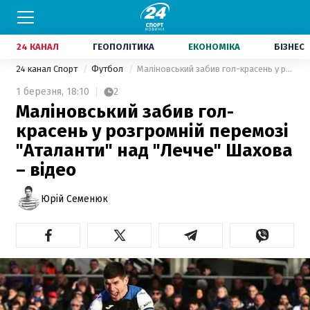
24 КАНАЛ
ГЕОПОЛІТИКА
ЕКОНОМІКА
БІЗНЕС
24 канал Спорт
Футбол
Маліновський забив гол-красень у розгромній перемозі "Аталанти" над "Лечче" Шахова – відео
1 березня,
18:10
2
Маліновський забив гол-
красень у розгромній перемозі
"Аталанти" над "Лечче" Шахова
– відео
Юрій Семенюк