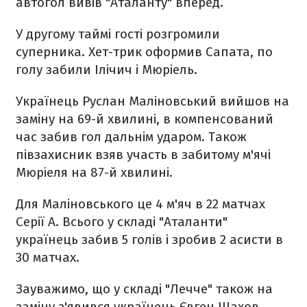
автогол вивів "Аталанту" вперед.
У другому таймі гості розгромили
суперника. Хет-трик оформив Сапата, по
голу забили Ілічич і Мюріель.
Українець Руслан Маліновський вийшов на
заміну на 69-й хвилині, в компенсований
час забив гол дальнім ударом. Також
півзахисник взяв участь в забитому м'ячі
Мюріеля на 87-й хвилині.
Для Маліновського це 4 м'яч в 22 матчах
Серії А. Всього у складі "Аталанти"
українець забив 5 голів і зробив 2 асисти в
30 матчах.
Зауважимо, що у складі "Лечче" також на
заміну з'явився українець Євген Шахов,