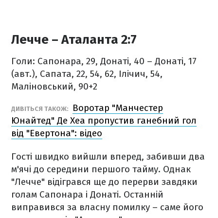
Лечче – Аталанта 2:7
Голи: Сапонара, 29, Донаті, 40 – Донаті, 17
(авт.), Сапата, 22, 54, 62, Ілічич, 54,
Маліновський, 90+2
Воротар "Манчестер
ДИВІТЬСЯ ТАКОЖ:
Юнайтед" Де Хеа пропустив ганебний гол
від "Евертона": відео
Гості швидко вийшли вперед, забивши два
м'ячі до середини першого тайму. Однак
"Лечче" відігрався ще до перерви завдяки
голам Сапонара і Донаті. Останній
виправився за власну помилку – саме його