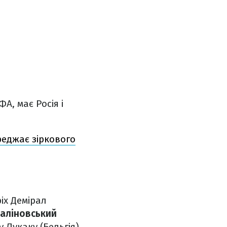
А, має Росія і
еджає зіркового
іх Демірал
аліновський
 Лукаку (Бельгія),