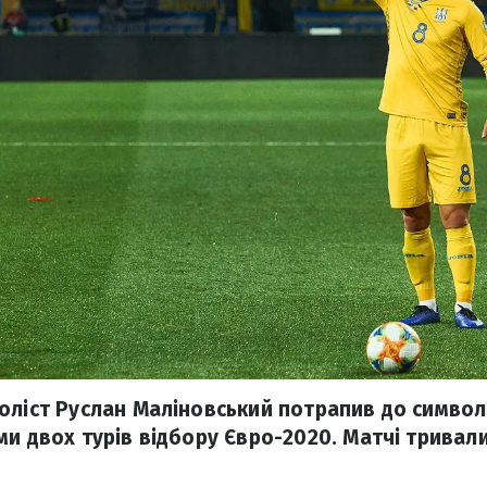
оліст Руслан Маліновський потрапив до символі
и двох турів відбору Євро-2020. Матчі тривали 