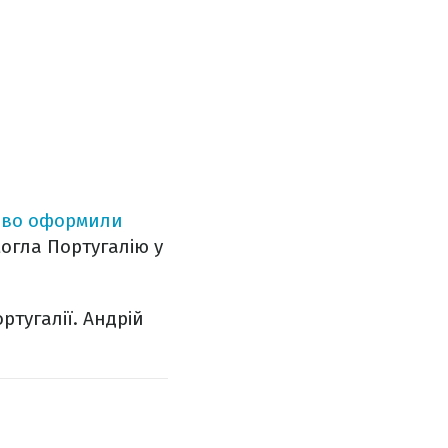
ково оформили
могла Португалію у
ртугалії. Андрій