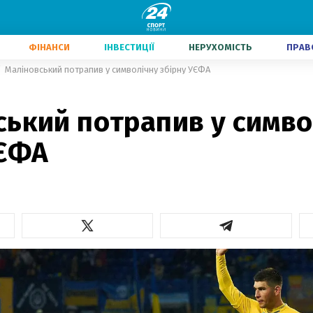
ФІНАНСИ
ІНВЕСТИЦІЇ
НЕРУХОМІСТЬ
ПРАВ
Маліновський потрапив у символічну збірну УЄФА
ський потрапив у симво
УЄФА