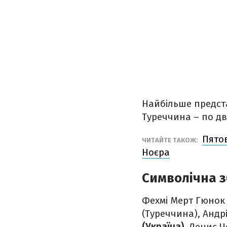
Найбільше предста
Туреччина – по дв
Пято
ЧИТАЙТЕ ТАКОЖ:
Ноєра
Символічна з
Фехмі Мерт Гюнок 
(Туреччина), Андрі
(Україна)
, Денис Ч