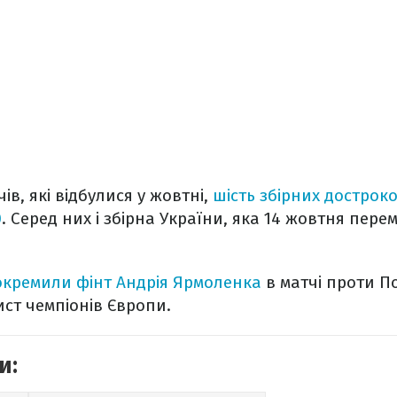
ів, які відбулися у жовтні,
шість збірних достро
0
. Серед них і збірна України, яка 14 жовтня пере
кремили фінт Андрія Ярмоленка
в матчі проти По
ист чемпіонів Європи.
и: