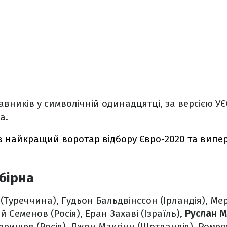
вників у символічній одинадцятці, за версією УЄФ
а.
в найкращий воротар відбору Євро-2020 та випер
бірна
(Туреччина), Гудьон Бальдвінссон (Ірландія), Мер
й Семенов (Росія), Еран Захаві (Ізраїль),
Руслан М
еришев (Росія), Джон Макгінн (Шотландія), Ромелу