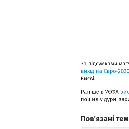
За підсумками матч
вихід на Євро-202
Києві.
Раніше в УЄФА
вио
пошив у дурні зах
Пов'язані тем