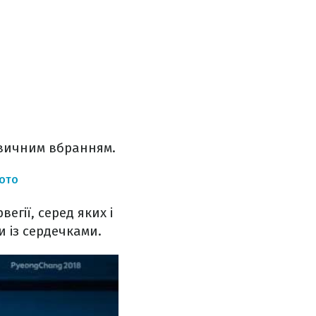
езвичним вбранням.
ФОТО
егії, серед яких і
 із сердечками.