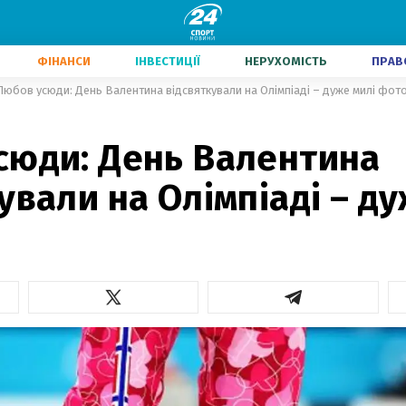
ФІНАНСИ
ІНВЕСТИЦІЇ
НЕРУХОМІСТЬ
ПРАВ
Любов усюди: День Валентина відсвяткували на Олімпіаді – дуже милі фот
сюди: День Валентина
ували на Олімпіаді – д