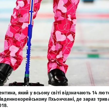
нтина, який у всьому світі відзначають 14 лют
південнокорейському Пхьончхані, де зараз трив
018.