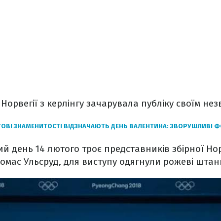
Норвегії з керлінгу зачарувала публіку своїм н
ТОВІ ЗНАМЕНИТОСТІ ВІДЗНАЧАЮТЬ ДЕНЬ ВАЛЕНТИНА: ЗВОРУШЛИВІ 
й день 14 лютого троє представників збірної Норв
омас Ульсруд, для виступу одягнули рожеві штани