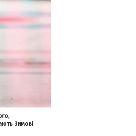
ого,
ають Зимові