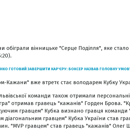
они обіграли вінницьке "Серце Поділля", яке стал
5:20).
НКО ГОТОВИЙ ЗАВЕРШИТИ КАР'ЄРУ: БОКСЕР НАЗВАВ ГОЛОВНУ УМОВ
м-Кажани" вже втретє стає володарем Кубку Укр
і львівської команди також отримали персональні
гра" отримав гравець "кажанів" Горден Брова. "
уючим гравцем" Кубка визнано гравця команди 
м діагональним гравцем" Кубка України став гр
ин. "МVP гравцем" став гравець "кажанів" Олег 