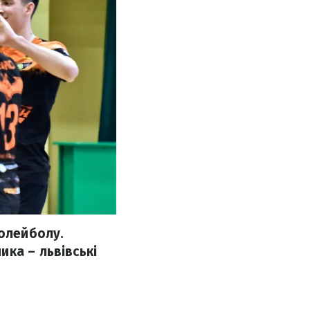
волейболу.
ка – львівські