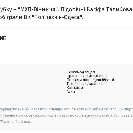
убку – "МХП-Вінниця". Підопічні Васіфа Талибова 
9) обіграли ВК "Політехнік-Одеса".
и:
Рекламодавцям
Правила користування
Політика конфіденційності
Технічна інформація
Контакти
Архів
теріали позначені словами "Спецпроєкт", "Партнерський матеріал", "Експерт
итування можна ознайомитись в правилах користування сайтом. Усі права 
Люкс"», 24 Канал.