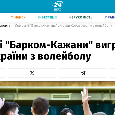
ФІНАНСИ
ІНВЕСТИЦІЇ
НЕРУХОМІСТЬ
ПРАВ
 спорту
Львівські "Барком-Кажани" виграли Кубок України з волейболу
кі "Барком-Кажани" виг
раїни з волейболу