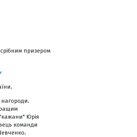
о срібним призером
У
аїни.
 нагороди.
Кращим
"кажани" Юрія
авець команди
Шевченко.