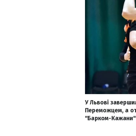
У Львові заверши
Переможцем, а от
"Барком-Кажани"