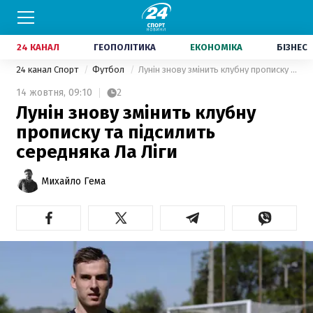
24 КАНАЛ
ГЕОПОЛІТИКА
ЕКОНОМІКА
БІЗНЕС
24 канал Спорт
Футбол
Лунін знову змінить клубну прописку та підсилить середняка Ла Ліги
14 жовтня,
09:10
2
Лунін знову змінить клубну
прописку та підсилить
середняка Ла Ліги
Михайло Гема