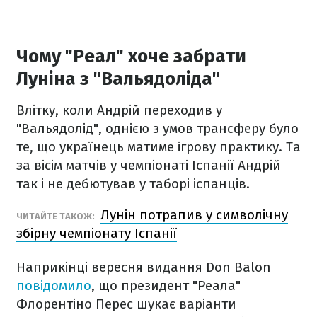
Чому "Реал" хоче забрати
Луніна з "Вальядоліда"
Влітку, коли Андрій переходив у
"Вальядолід", однією з умов трансферу було
те, що українець матиме ігрову практику. Та
за вісім матчів у чемпіонаті Іспанії Андрій
так і не дебютував у таборі іспанців.
Лунін потрапив у символічну
ЧИТАЙТЕ ТАКОЖ:
збірну чемпіонату Іспанії
Наприкінці вересня видання Don Balon
повідомило
, що президент "Реала"
Флорентіно Перес шукає варіанти