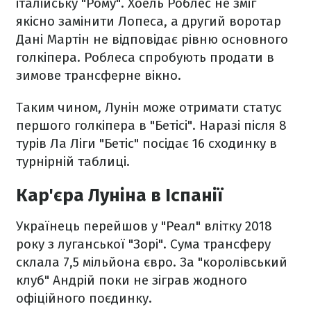
італійську "Рому". Хоель Роблес не зміг
якісно замінити Лопеса, а другий воротар
Дані Мартін не відповідає рівню основного
голкіпера. Роблеса спробують продати в
зимове трансферне вікно.
Таким чином, Лунін може отримати статус
першого голкіпера в "Бетісі". Наразі після 8
турів Ла Ліги "Бетіс" посідає 16 сходинку в
турнірній таблиці.
Кар'єра Луніна в Іспанії
Українець перейшов у "Реал" влітку 2018
року з луганської "Зорі". Сума трансферу
склала 7,5 мільйона євро. За "королівський
клуб" Андрій поки не зіграв жодного
офіційного поєдинку.