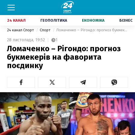
24 КАНАЛ
ГЕОПОЛІТИКА
ЕКОНОМІКА
БІЗНЕС
24 канал Спорт
Спорт
Ломаченко – Рігондо: прогноз букмекерів на фаворита поєдинку
28 листопада,
19:52
1
Ломаченко – Рігондо: прогноз
букмекерів на фаворита
поєдинку