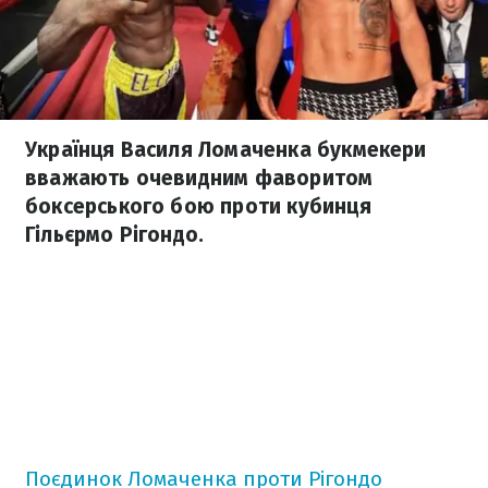
Українця Василя Ломаченка букмекери
вважають очевидним фаворитом
боксерського бою проти кубинця
Гільєрмо Рігондо.
Поєдинок Ломаченка проти Рігондо