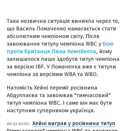
Така незвична ситуація виникла через те,
що Василь Ломаченко намагається стати
абсолютним чемпіоном світу. Після
завоювання титулу чемпіона WBC у
бою
проти британця Люка Кемпбелла
, йому
залишилося лише здобути титул чемпіона
за версією IBF. У Ломаченка вже є титули
чемпіона за версіями WBA та WBO.
Натомість Хейні переміг росіянина
Абдуллаєва та завоював "тимчасовий"
титул чемпіона WBC. І саме він має бути
наступним суперником українця.
Хейні виграв у росіянина титул
ЯК ЦЕ БУЛО:
"тимчасового" чемпіона WBC та викликав