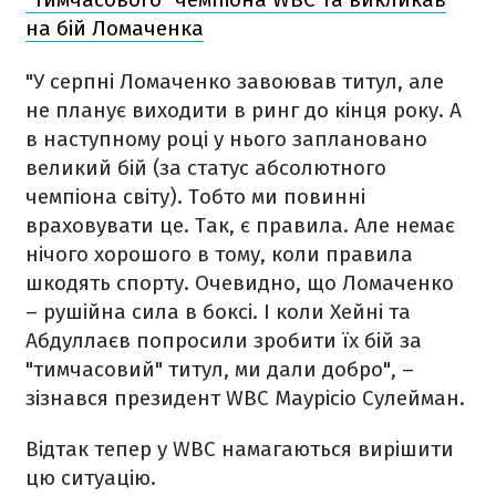
на бій Ломаченка
"У серпні Ломаченко завоював титул, але
не планує виходити в ринг до кінця року. А
в наступному році у нього заплановано
великий бій (за статус абсолютного
чемпіона світу). Тобто ми повинні
враховувати це. Так, є правила. Але немає
нічого хорошого в тому, коли правила
шкодять спорту. Очевидно, що Ломаченко
– рушійна сила в боксі. І коли Хейні та
Абдуллаєв попросили зробити їх бій за
"тимчасовий" титул, ми дали добро", –
зізнався президент WBC Маурісіо Сулейман.
Відтак тепер у WBC намагаються вирішити
цю ситуацію.