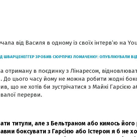
чала від Василя в одному із своїх інтерв’ю на Yo
 ШВАРЦЕНЕГГЕР ЗРОБИВ СЮРПРИЗ ЛОМАЧЕНКУ: ОПУБЛІКУВАЛИ ВІ
а отриману в поєдинку з Лінаресом, відновлюва
. До цього часу йому не можна робити жодні бок
в, що не хотів би зустрічатися з Майкі Гарсією а
ивалої перерви.
вати титули, але з Бельтраном або кимось його 
равми боксувати з Гарсією або Істером я б не хо