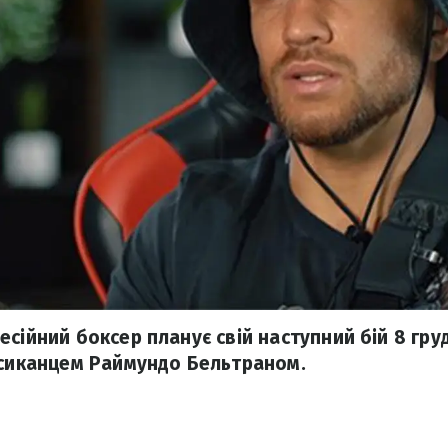
сійний боксер планує свій наступний бій 8 груд
ксиканцем Раймундо Бельтраном.