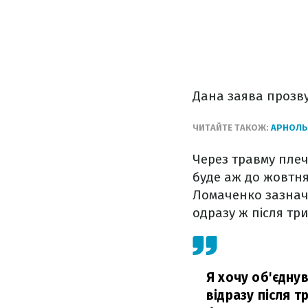
Дана заява прозву
ЧИТАЙТЕ ТАКОЖ:
АРНОЛЬД
Через травму плеч
буде аж до жовтня
Ломаченко зазначи
одразу ж після тр
Я хочу об'єдну
відразу після т