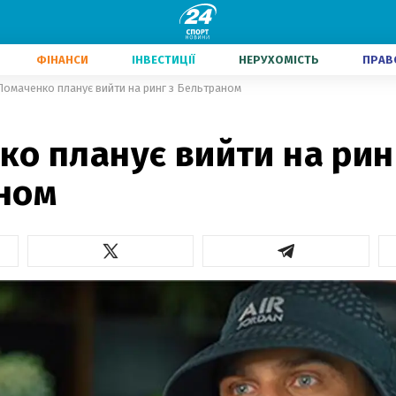
ФІНАНСИ
ІНВЕСТИЦІЇ
НЕРУХОМІСТЬ
ПРАВ
Ломаченко планує вийти на ринг з Бельтраном
о планує вийти на рин
ном