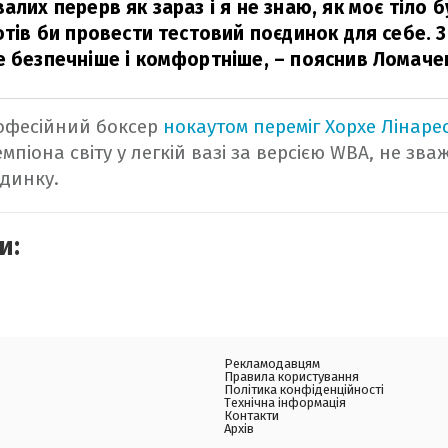
алих перерв як зараз і я не знаю, як моє тіло 
хотів би провести тестовий поєдинок для себе. 
е безпечніше і комфортніше,
– пояснив Ломаче
офесійний боксер
нокаутом переміг Хорхе Лінаре
мпіона світу у легкій вазі за версією WBA, не зв
єдинку.
и:
Рекламодавцям
Правила користування
Політика конфіденційності
Технічна інформація
Контакти
Архів