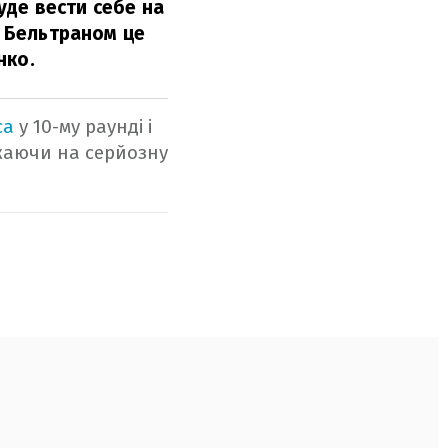
буде вести себе на
З Бельтраном це
нко.
са
у 10-му раунді і
ажаючи на серйозну