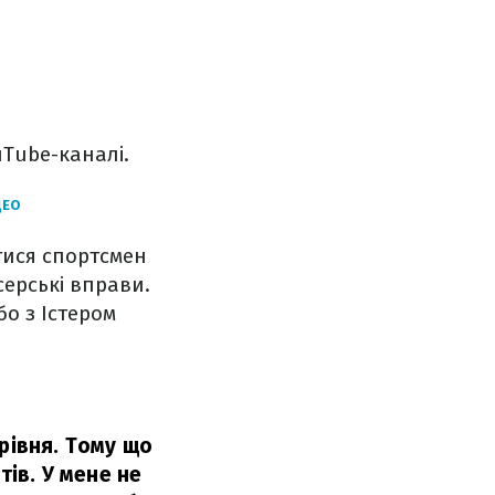
uTube-каналі.
ДЕО
тися спортсмен
серські вправи.
бо з Істером
рівня. Тому що
тів. У мене не