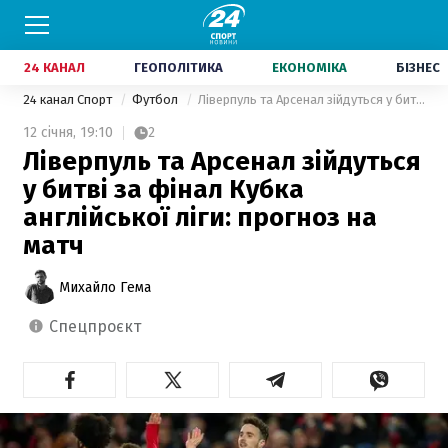
24 КАНАЛ
ГЕОПОЛІТИКА
ЕКОНОМІКА
БІЗНЕС
24 канал Спорт
Футбол
Ліверпуль та Арсенал зійдуться у битві за фінал Кубка англійської ліги: прогноз на матч
12 січня,
19:10
2
Ліверпуль та Арсенал зійдуться
у битві за фінал Кубка
англійської ліги: прогноз на
матч
Михайло Гема
спецпроєкт