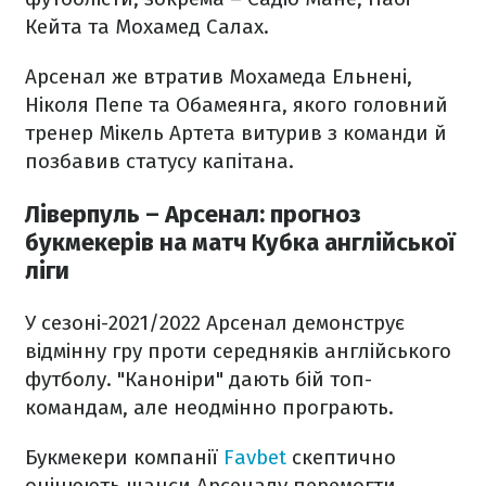
Кейта та Мохамед Салах.
Арсенал же втратив Мохамеда Ельнені,
Ніколя Пепе та Обамеянга, якого головний
тренер Мікель Артета витурив з команди й
позбавив статусу капітана.
Ліверпуль – Арсенал: прогноз
букмекерів на матч Кубка англійської
ліги
У сезоні-2021/2022 Арсенал демонструє
відмінну гру проти середняків англійського
футболу. "Каноніри" дають бій топ-
командам, але неодмінно програють.
Букмекери компанії
Favbet
скептично
оцінюють шанси Арсеналу перемогти