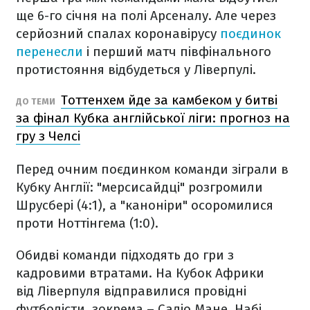
ще 6-го січня на полі Арсеналу. Але через
серйозний спалах коронавірусу
поєдинок
перенесли
і перший матч півфінального
протистояння відбудеться у Ліверпулі.
Тоттенхем йде за камбеком у битві
ДО ТЕМИ
за фінал Кубка англійської ліги: прогноз на
гру з Челсі
Перед очним поєдинком команди зіграли в
Кубку Англії: "мерсисайдці" розгромили
Шрусбері (4:1), а "каноніри" осоромилися
проти Ноттінгема (1:0).
Обидві команди підходять до гри з
кадровими втратами. На Кубок Африки
від Ліверпуля відправилися провідні
футболісти, зокрема – Садіо Мане, Набі