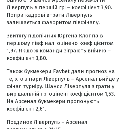
Ліверпуль в першій грі – коефіцієнт 3,90.
Попри кадрові втрати Ліверпуль
залишається фаворитом півфіналу.
Звитягу підопічних Юргена Клоппа в
першому півфіналі оцінено коефіцієнтом
1,97. Якщо ж команди зіграють внічию –
коефіцієнт 3,80.
Також букмекери Favbet дали прогноз на
те, хто з пари Ліверпуль – Арсенал вийде у
фінал турніру. Шанси Ліверпуля зіграти у
вирішальній грі оцінені коефіцієнтом 1,53.
На Арсенал букмекери пропонують
коефіцієнт 2,61.
Поєдинок Ліверпуль – Арсенал