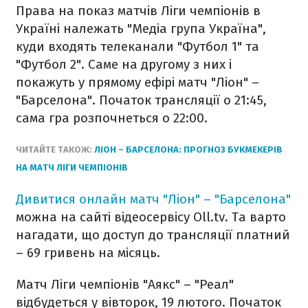
Права на показ матчів Ліги чемпіонів в
Україні належать "Медіа група Україна",
куди входять телеканали "Футбол 1" та
"Футбол 2". Саме на другому з них і
покажуть у прямому ефірі матч "Ліон" –
"Барселона". Початок трансляції о 21:45,
сама гра розпочнеться о 22:00.
ЧИТАЙТЕ ТАКОЖ:
ЛІОН – БАРСЕЛОНА: ПРОГНОЗ БУКМЕКЕРІВ
НА МАТЧ ЛІГИ ЧЕМПІОНІВ
Дивитися онлайн матч "Ліон" – "Барселона"
можна на сайті відеосервісу Oll.tv. Та варто
нагадати, що доступ до трансляції платний
– 69 гривень на місяць.
Матч Ліги чемпіонів "Аякс" – "Реал"
відбудеться у вівторок, 19 лютого. Початок