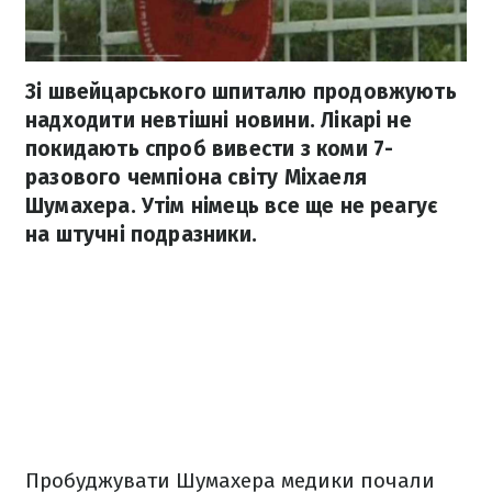
Зі швейцарського шпиталю продовжують
надходити невтішні новини. Лікарі не
покидають спроб вивести з коми 7-
разового чемпіона світу Міхаеля
Шумахера. Утім німець все ще не реагує
на штучні подразники.
Пробуджувати Шумахера медики почали