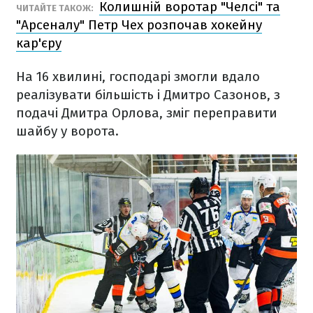
Колишній воротар "Челсі" та
ЧИТАЙТЕ ТАКОЖ:
"Арсеналу" Петр Чех розпочав хокейну
кар'єру
На 16 хвилині, господарі змогли вдало
реалізувати більшість і Дмитро Сазонов, з
подачі Дмитра Орлова, зміг переправити
шайбу у ворота.