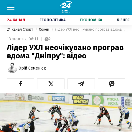
24 КАНАЛ
ГЕОПОЛІТИКА
ЕКОНОМІКА
БІЗНЕС
24 канал Спорт
Хокей
Лідер УХЛ неочікувано програв вдома "Дніпру": відео
13 жовтня,
06:11
2
Лідер УХЛ неочікувано програв
вдома "Дніпру": відео
Юрій Семенюк