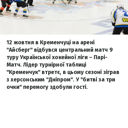
12 жовтня в Кременчуці на арені
"Айсберг" відбувся центральний матч 9
туру Української хокейної ліги – Парі-
Матч. Лідер турнірної таблиці
"Кременчук" втретє, в цьому сезоні зіграв
з херсонським "Дніпром". У "битві за три
очки" перемогу здобули гості.