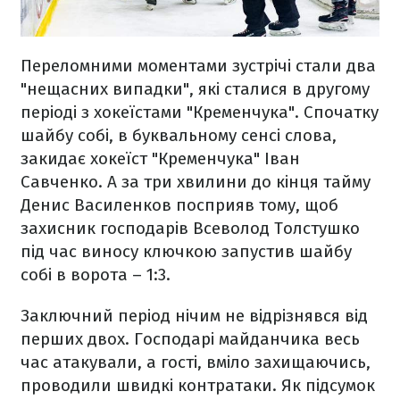
Переломними моментами зустрічі стали два
"нещасних випадки", які сталися в другому
періоді з хокеїстами "Кременчука". Спочатку
шайбу собі, в буквальному сенсі слова,
закидає хокеїст "Кременчука" Іван
Савченко. А за три хвилини до кінця тайму
Денис Василенков посприяв тому, щоб
захисник господарів Всеволод Толстушко
під час виносу ключкою запустив шайбу
собі в ворота – 1:3.
Заключний період нічим не відрізнявся від
перших двох. Господарі майданчика весь
час атакували, а гості, вміло захищаючись,
проводили швидкі контратаки. Як підсумок