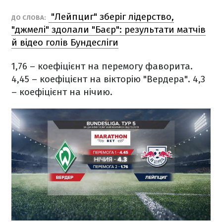
"Лейпциг" зберіг лідерство,
ДО СЛОВА:
"джмелі" здолали "Баєр": результати матчів
й відео голів Бундесліги
1,76 – коефіцієнт на перемогу фаворита.
4,45 – коефіцієнт на вікторію "Вердера".
4,3
– коефіцієнт на нічию.