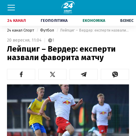
24 КАНАЛ
ГЕОПОЛІТИКА
ЕКОНОМІКА
БІЗНЕС
24 канал Спорт
Футбол
Лейпциг – Вердер: експерти назвали фаворита матчу
20 вересня,
11:04
1
Лейпциг – Вердер: експерти
назвали фаворита матчу