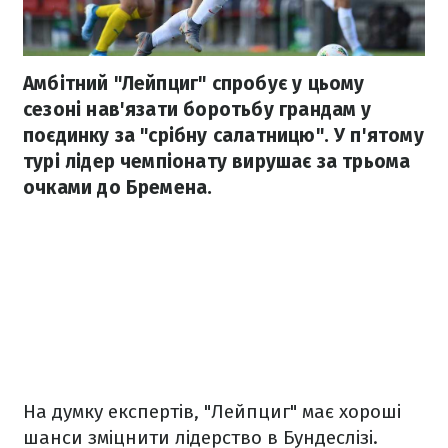
Амбітний "Лейпциг" спробує у цьому
сезоні нав'язати боротьбу грандам у
поєдинку за "срібну салатницю". У п'ятому
турі лідер чемпіонату вирушає за трьома
очками до Бремена.
На думку експертів, "Лейпциг" має хороші
шанси зміцнити лідерство в Бундеслізі.