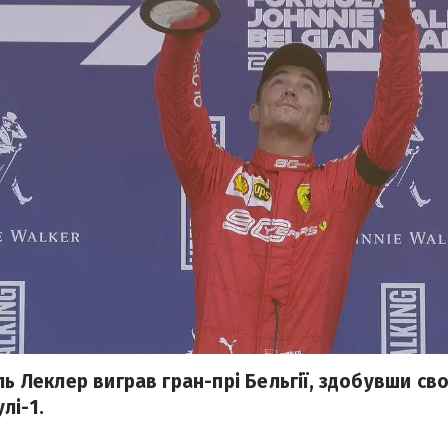
ль Леклер виграв гран-прі Бельгії, здобувши с
лі-1.