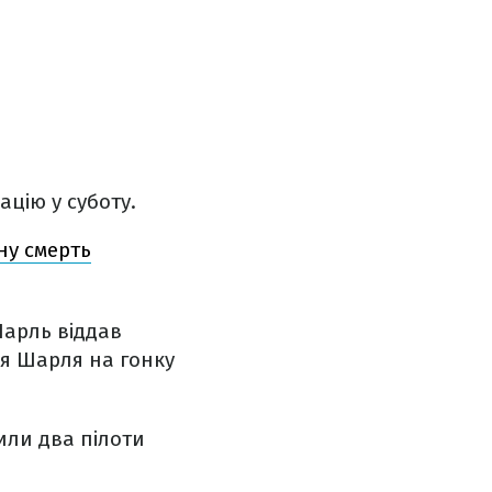
ацію у суботу.
ну смерть
Шарль віддав
ія Шарля на гонку
или два пілоти