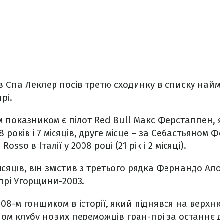
в Спа Леклер посів третю сходинку в списку на
рі.
показником є ​​пілот Red Bull Макс Ферстаппен, 
 18 років і 7 місяців, друге місце – за Себастьяном 
osso в Італії у 2008 році (21 рік і 2 місяці).
 місяців, він змістив з третього рядка Фернандо Ал
-прі Угорщини-2003.
 108-м гонщиком в історії, який піднявся на верх
ном клубу нових переможців гран-прі за останнє д