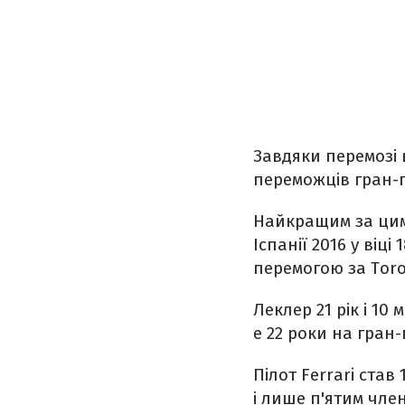
Завдяки перемозі 
переможців гран-п
Найкращим за цим 
Іспанії 2016 у віці
перемогою за Toro R
Леклер 21 рік і 10
e 22 роки на гран
Пілот Ferrari став
і лише п'ятим чле