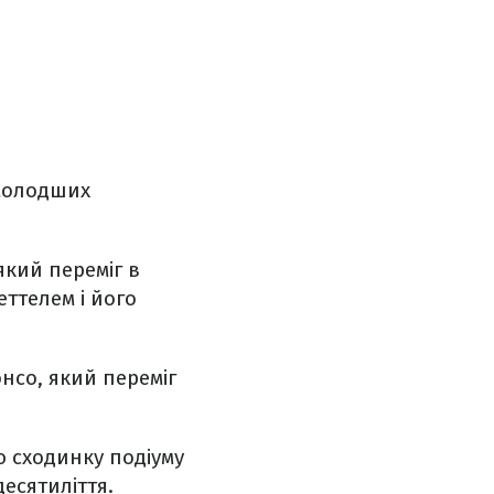
ймолодших
який переміг в
Феттелем і його
онсо, який переміг
ню сходинку подіуму
есятиліття.