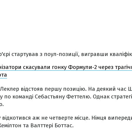
'єрі стартував з поул-позиції, вигравши кваліфік
ізатори скасували гонку Формули-2 через трагіч
ота
і Леклер відстояв першу позицію. На деякий час 
у по команді Себастьяну Феттелю. Однак стратег
ю.
у відкотився аж не четверте місце. Німця виперед
емілтон та Валттері Боттас.