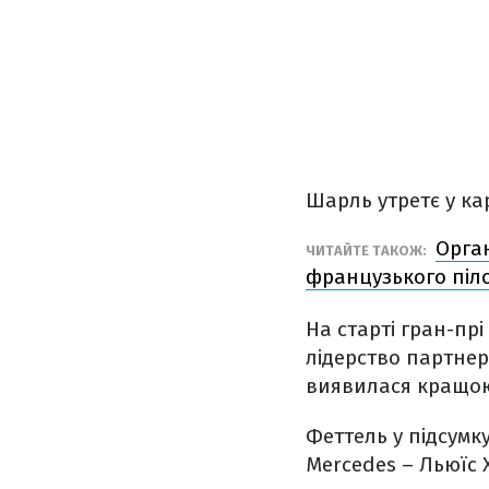
Шарль утретє у кар
Орган
ЧИТАЙТЕ ТАКОЖ:
французького піл
На старті гран-пр
лідерство партнер
виявилася кращо
Феттель у підсумк
Mercedes – Льюїс Х