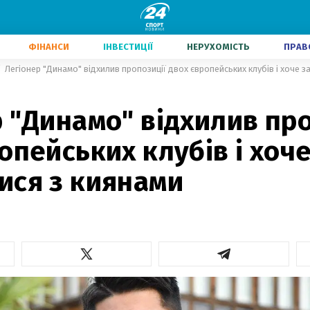
ФІНАНСИ
ІНВЕСТИЦІЇ
НЕРУХОМІСТЬ
ПРАВ
Легіонер "Динамо" відхилив пропозиції двох європейських клубів і хоче з
 "Динамо" відхилив пр
опейських клубів і хоч
ися з киянами