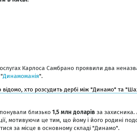
послугах Карлоса Самбрано проявили два неназв
"
Динамоманія
".
 відомо, хто розсудить дербі між "Динамо" та "Ша
опонували близько
1,5 млн доларів
за захисника.
ї, мотивуючи це тим, що йому і його родині подоб
тися за місце в основному складі "Динамо".