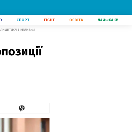
О
СПОРТ
FIGHT
ОСВІТА
ЛАЙФХАКИ
алишитися з киянами
опозиції
е