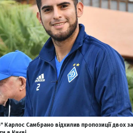
" Карлос Самбрано відхилив пропозиції двох за
ти в Києві.