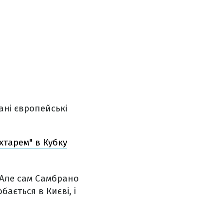
ані європейські
хтарем" в Кубку
 Але сам Самбрано
ається в Києві, і