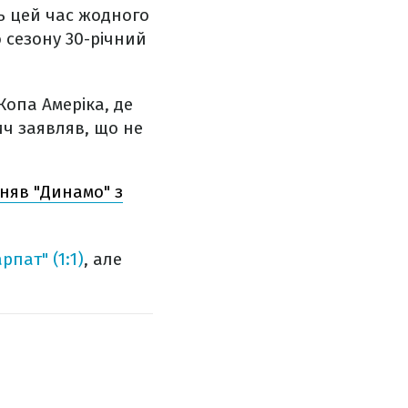
ь цей час жодного
о сезону 30-річний
Копа Амеріка, де
ич заявляв, що не
няв "Динамо" з
рпат" (1:1)
, але