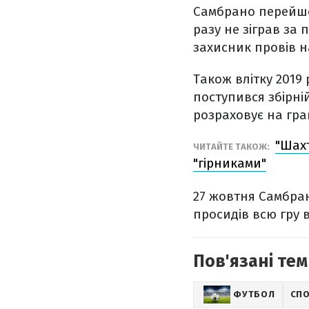
Самбрано перейшов
разу не зіграв за
захисник провів н
Також влітку 2019
поступився збірні
розраховує на гра
"Шахт
ЧИТАЙТЕ ТАКОЖ:
"гірниками"
27 жовтня Самбра
просидів всю гру в
Пов'язані тем
ФУТБОЛ
СП