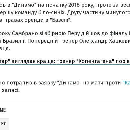
 в "Динамо" на початку 2018 року, проте за вес
 першу команду біло-синіх. Другу частину минулог
а правах оренди в "Базелі".
 року Самбрано зі збірною Перу дійшов до фіналу 
й Бразилії. Попередній тренер Олександр Хацкев
вця.
ар" виглядає краще: тренер "Копенгагена" порів
но потрапив в заявку "Динамо" на матч проти
"Ка
 запасі.
и:
ОРТ