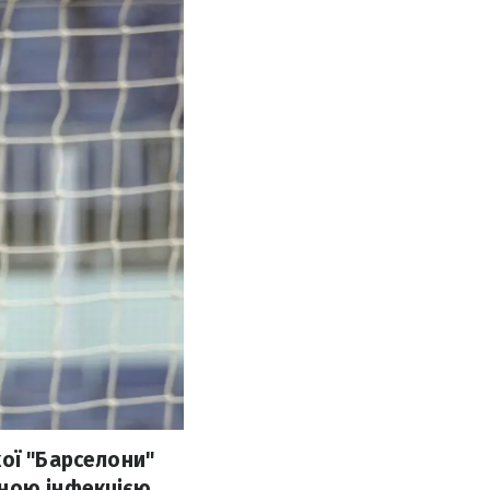
ої "Барселони"
ною інфекцією.