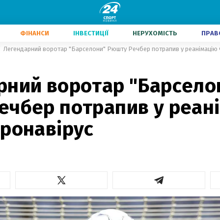
ФІНАНСИ
ІНВЕСТИЦІЇ
НЕРУХОМІСТЬ
ПРАВ
Легендарний воротар "Барселони" Рюшту Речбер потрапив у реанімацію 
1
рний воротар "Барсело
ечбер потрапив у реан
оронавірус