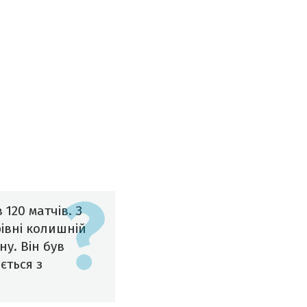
 120 матчів. З
івні колишній
ну. Він був
ється з