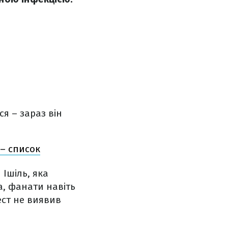
я – зараз він
 – список
Ішіль, яка
а, фанати навіть
ест не виявив