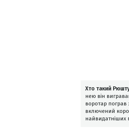
Хто такий Рюшт
нею він вигравав
воротар пограв з
включений корол
найвидатніших гр