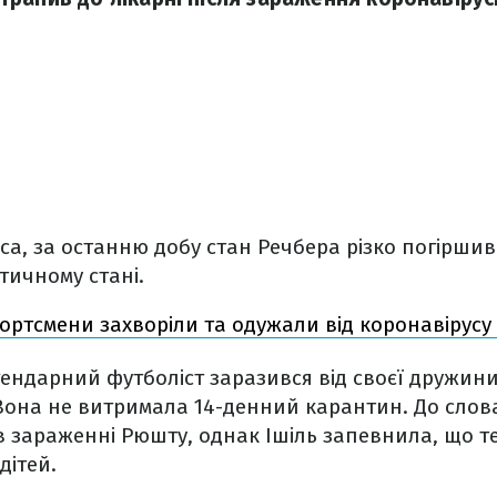
ca, за останню добу стан Речбера різко погіршивс
тичному стані.
портсмени захворіли та одужали від коронавірусу
ендарний футболіст заразився від своєї дружини 
Вона не витримала 14-денний карантин. До слов
в зараженні Рюшту, однак Ішіль запевнила, що т
 дітей.