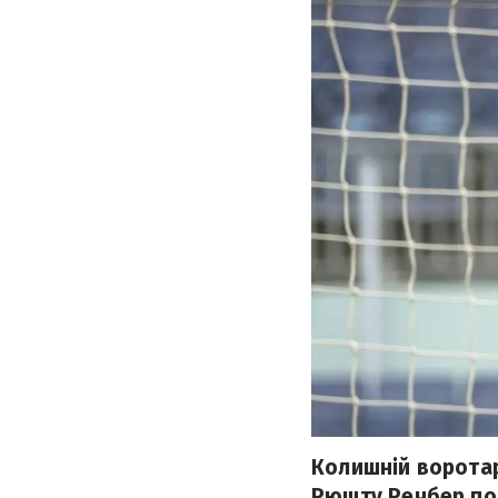
Колишній воротар
Рюшту Речбер пот