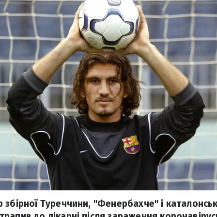
 збірної Туреччини, "Фенербахче" і каталонськ
рапив до лікарні після зараження коронавірус