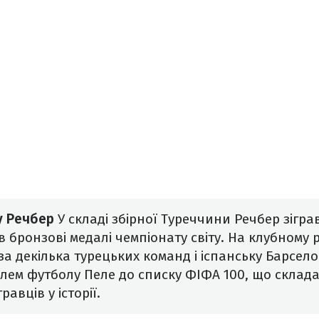
у Речбер
У складі збірної Туреччини Речбер зіграв
 бронзові медалі чемпіонату світу.
На клубному р
а декілька турецьких команд і іспанську Барсело
ем футболу Пеле до списку ФІФА 100, що склада
авців у історії.