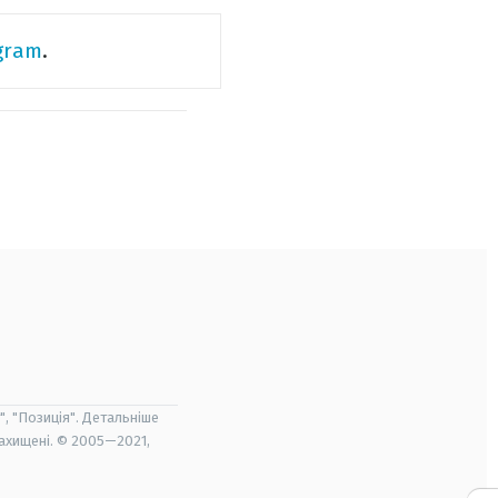
gram
.
", "Позиція". Детальніше
захищені. © 2005—2021,