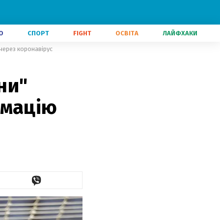
О
СПОРТ
FIGHT
ОСВІТА
ЛАЙФХАКИ
через коронавірус
ни"
імацію