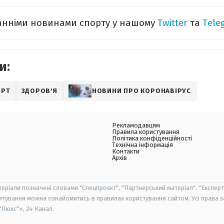
танніми новинами спорту у нашому
Twitter
та
Tele
и:
ОРТ
ЗДОРОВ'Я
НОВИНИ ПРО КОРОНАВІРУС
Рекламодавцям
Правила користування
Політика конфіденційності
Технічна інформація
Контакти
Архів
теріали позначені словами "Спецпроєкт", "Партнерський матеріал", "Експерт
итування можна ознайомитись в правилах користування сайтом. Усі права 
Люкс"», 24 Канал.