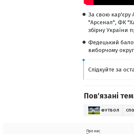
За свою кар'єру
"Арсенал", ФК "Х
збірну України пр
Федецький балоту
виборчому округу 
Слідкуйте за ос
Пов'язані тем
ФУТБОЛ
СП
Про нас