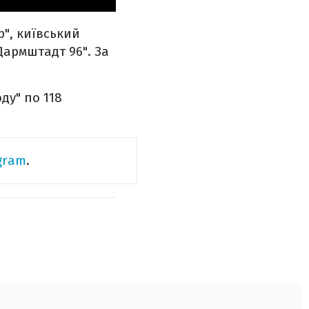
", київський
"Дармштадт 96". За
ду" по 118
gram
.