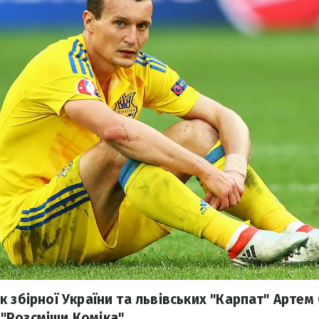
к збірної України та львівських "Карпат" Арте
"Розсміши Коміка".