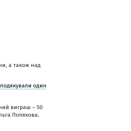
ни, а також над
о подякували один
ьний виграш – 50
Ольга Полякова.