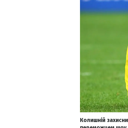
Колишній захисни
переможцем шоу 