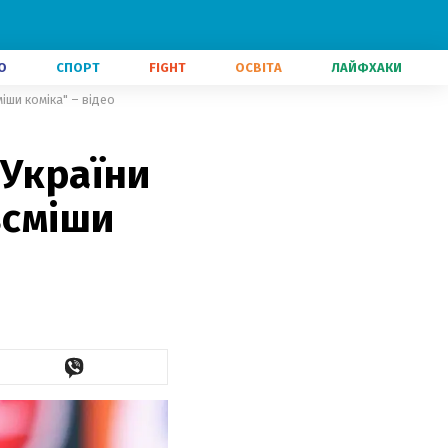
О
СПОРТ
FIGHT
ОСВІТА
ЛАЙФХАКИ
іши коміка" – відео
 України
зсміши