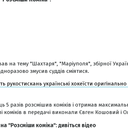
в на тему "Шахтаря", "Маріуполя", збірної Украї
одноразово змусив суддів сміятися.
сть рукостискань українські хокеїсти оригінальн
ць 5 разів розсмішив коміків і отримав максимал
лі коміків в передачі виконали Євген Кошовий і 
а "Розсміши коміка": дивіться відео