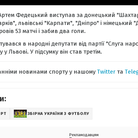
 Артем Федецький виступав за донецький "Шахтар
арків", львівські "Карпати", "Дніпро" і німецький 
овів 53 матчі і забив два голи.
вався в народні депутати від партії "Слуга наро
у Львові. У підсумку він став третім.
танніми новинами спорту у нашому
Twitter
та
Tele
и:
ОРТ
ЗБІРНА УКРАЇНИ З ФУТБОЛУ
Рекламодавцям