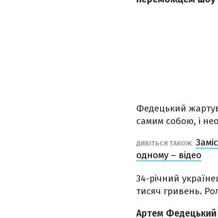
Федецький жартува
самим собою, і не
Замі
ДИВІТЬСЯ ТАКОЖ
одному – відео
34-річний україне
тисяч гривень. Ро
Артем Федецький н