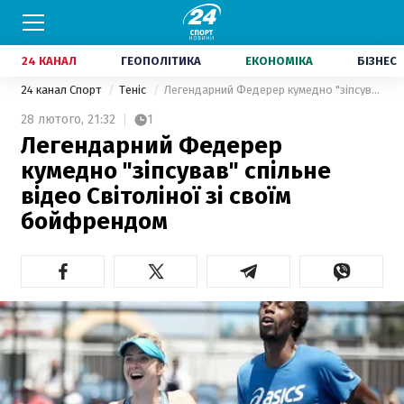
24 КАНАЛ
ГЕОПОЛІТИКА
ЕКОНОМІКА
БІЗНЕС
24 канал Спорт
Теніс
Легендарний Федерер кумедно "зіпсував" спільне відео Світоліної зі своїм бойфрендом
28 лютого,
21:32
1
Легендарний Федерер
кумедно "зіпсував" спільне
відео Світоліної зі своїм
бойфрендом