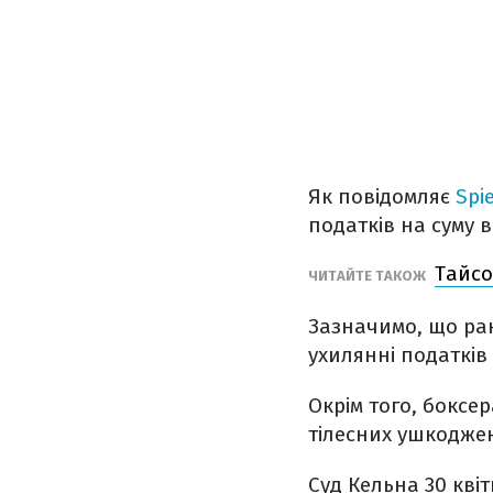
Як повідомляє
Spi
податків на суму в
Тайсо
ЧИТАЙТЕ ТАКОЖ
Зазначимо, що ра
ухилянні податків 
Окрім того, боксе
тілесних ушкодже
Суд Кельна 30 кві