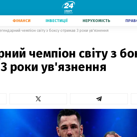
ФІНАНСИ
ІНВЕСТИЦІЇ
НЕРУХОМІСТЬ
ПРАВ
егендарний чемпіон світу з боксу отримав 3 роки ув'язнення
ний чемпіон світу з бо
3 роки ув'язнення