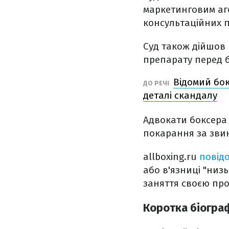
маркетинговим аге
консультаційних п
Суд також дійшов 
препарату перед 
Відомий бок
ДО РЕЧІ
деталі скандалу
Адвокати боксера 
покарання за звин
allboxing.ru
повід
або в'язниці "низь
заняття своєю про
Коротка біогра