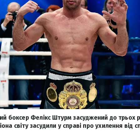
ий боксер Фелікс Штурм засуджений до трьох ро
на світу засудили у справі про ухилення від с