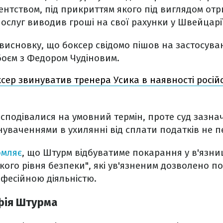
нтством, під прикриттям якого під виглядом от
ослуг виводив гроші на свої рахунки у Швейцарії
висновку, що боксер свідомо пішов на застосув
боєм з Федором Чудіновим.
сер звинуватив тренера Усика в наявності росій
сподівалися на умовний термін, проте суд зазна
уваченнями в ухилянні від сплати податків не 
омляє
, що Штурм відбуватиме покарання у в'язниц
кого рівня безпеки", які ув'язненим дозволено по
фесійною діяльністю.
фія Штурма