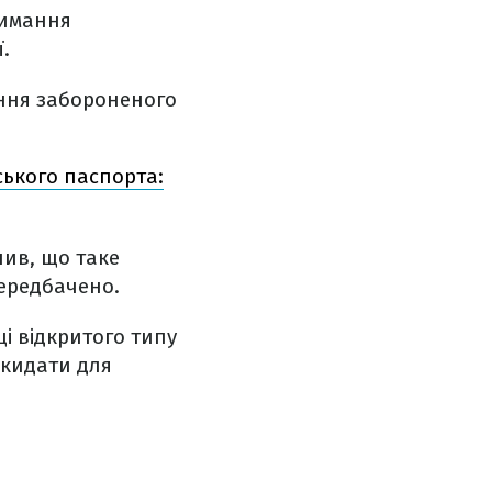
римання
.
ання забороненого
ського паспорта:
чив, що таке
передбачено.
і відкритого типу
кидати ​​для