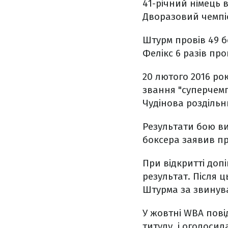
41-річний німець 
Дворазовий чемпіо
Штурм провів 49 б
Фелікс 6 разів пр
20 лютого 2016 ро
звання "суперчемп
Чудінова роздільн
Результати бою в
боксера заявив пр
При відкритті доп
результат. Після 
Штурма за звинув
У жовтні WBA пові
титулу, і оголоси