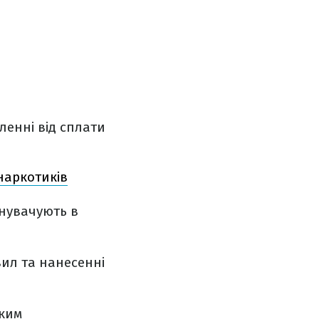
ленні від сплати
 наркотиків
нувачують в
вил та нанесенні
ьким