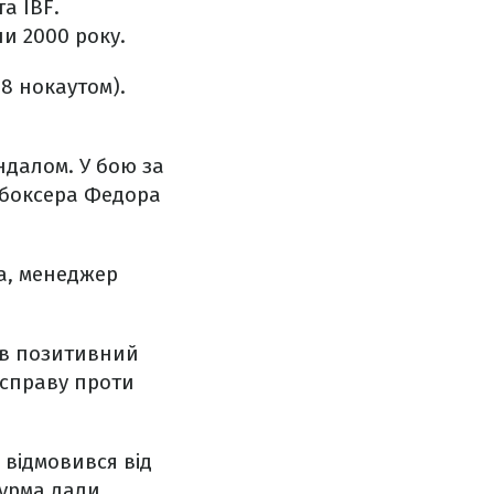
а IBF.
и 2000 року.
18 нокаутом).
ндалом. У бою за
о боксера Федора
а, менеджер
ав позитивний
 справу проти
 відмовився від
турма дали