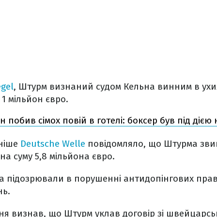
egel
, Штурм визнаний судом Кельна винним в ухи
 1 мільйон євро.
н побив сімох повій в готелі: боксер був під дією
ніше
Deutsche Welle
повідомляло, що Штурма зви
на суму 5,8 мільйона євро.
ра підозрювали в порушенні антидопінгових пра
нь.
тня визнав, що Штурм уклав договір зі швейцарс