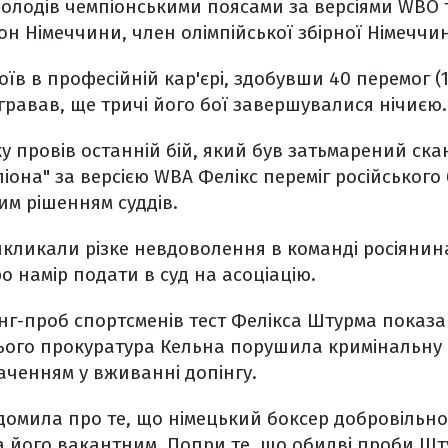
володів чемпіонськими поясами за версіями WBO т
н Німеччини, член олімпійської збірної Німеччин
оїв в професійній кар'єрі, здобувши 40 перемог (
огравав, ще тричі його бої завершувалися нічиєю.
ку провів останній бій, який був затьмарений ска
іона" за версією WBA Фелікс переміг російськог
им рішенням суддів.
икликали різке невдоволення в команді росіянин
о намір подати в суд на асоціацію.
інг-проб спортсменів тест Фелікса Штурма показ
цього прокуратура Кельна порушила кримінальну
аченням у вживанні допінгу.
домила про те, що німецький боксер добровільно
ла його вакантним. Попри те, що обидві проби Ш