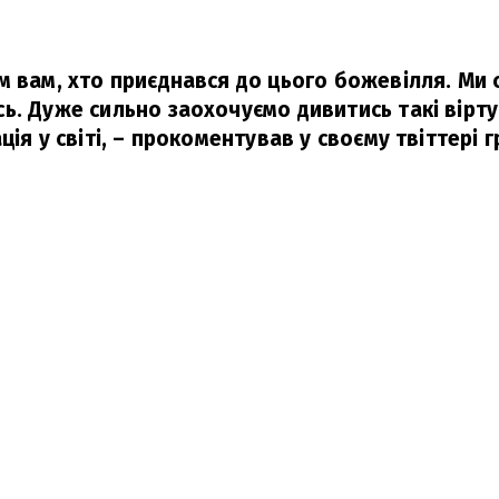
м вам, хто приєднався до цього божевілля. Ми 
. Дуже сильно заохочуємо дивитись такі віртуа
ія у світі,
– прокоментував у своєму твіттері г