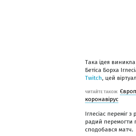
Така ідея виникла
Бетіса Борха Іглес
Twitch
, цей вірту
Європ
ЧИТАЙТЕ ТАКОЖ
коронавірус
Іглесіас переміг з
радий перемогти п
сподобався матч.