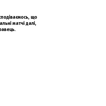
сподіваємось, що
льні матчі далі,
равець.