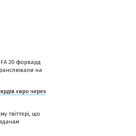
FIFA 20 форвард
 транслювали на
ярдів євро через
му твіттері, що
лядачам