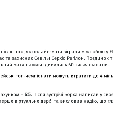
 після того, як онлайн-матч зіграли між собою у 
іас та захисник Севільї Серхіо Регілон. Поєдинок
альний матч наживо дивились 60 тисяч фанатів.
ейські топ-чемпіонати можуть втратити до 4 міль
 рахунком –
6:5
. Після зустрічі Борха написав у своє
ерше віртуальне дербі та висловив надію, що г