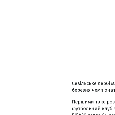
Севільське дербі м
березня чемпіонат
Першими таке роз
футбольний клуб з