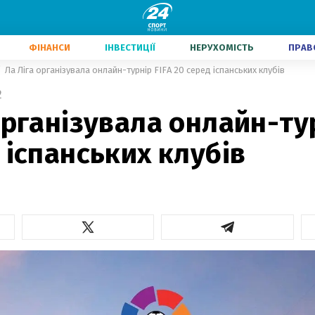
ФІНАНСИ
ІНВЕСТИЦІЇ
НЕРУХОМІСТЬ
ПРАВ
Ла Ліга організувала онлайн-турнір FIFA 20 серед іспанських клубів
2
організувала онлайн-ту
 іспанських клубів