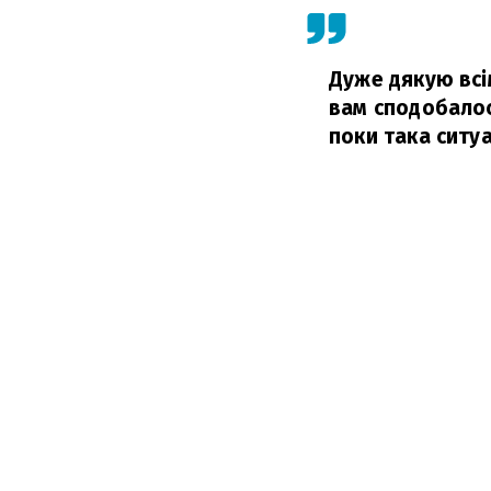
Дуже дякую всі
вам сподобалось
поки така ситуац