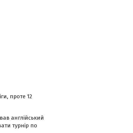
ги, проте 12
вав англійський
вати турнір по