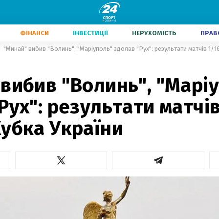
ФІНАНСИ
ІНВЕСТИЦІЇ
НЕРУХОМІСТЬ
ПРАВ
"Минай" вибив "Волинь", "Маріуполь" здолав "Рух": результати матчів 1/1
вибив "Волинь", "Марі
Рух": результати матчів
убка України