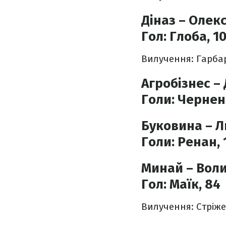
Діназ – Олекс
Гол:
Глоба, 1
Вилучення: Гарбар,
Агробізнес – 
Голи:
Черненк
Буковина – Ль
Голи:
Ренан, 1
Минай – Воли
Гол:
Маїк, 84
Вилучення: Стріже