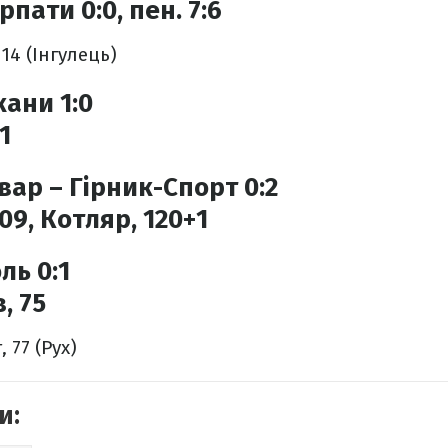
рпати 0:0, пен. 7:6
14 (Інгулець)
кани 1:0
1
ар – Гірник-Спорт 0:2
09, Котляр, 120+1
ль 0:1
, 75
 77 (Рух)
и: