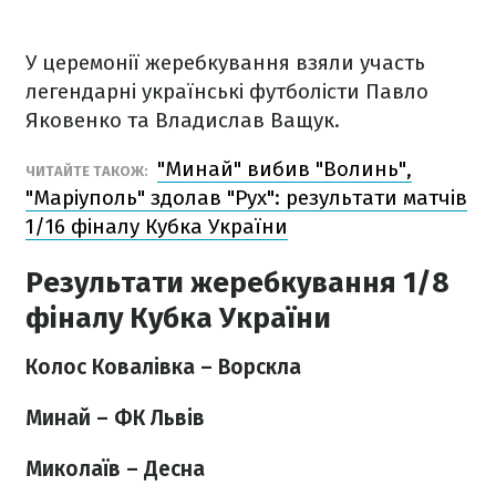
У церемонії жеребкування взяли участь
легендарні українські футболісти Павло
Яковенко та Владислав Ващук.
"Минай" вибив "Волинь",
ЧИТАЙТЕ ТАКОЖ:
"Маріуполь" здолав "Рух": результати матчів
1/16 фіналу Кубка України
Результати жеребкування 1/8
фіналу Кубка України
Колос Ковалівка – Ворскла
Минай – ФК Львів
Миколаїв – Десна